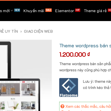
s mới
Khuyến mãi
Elementor
Theme giá rẻ
Ẻ UY TÍN
»
GIAO DIỆN WEB
Theme wordpress bán sả
1.200.000
₫
Theme wordpress bán sản phẩm 
wordpress này cũng phù hợp c
Lưu ý: theme nà
có trình kéo thả
Xem các thắc mắc, câu hỏi