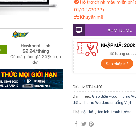
Hỗ trợ chỉnh màu miễn phí đ
01/06/2022)
Khuyến mãi
XEM DEMO
NHẬP MÃ: 200K
Hawkhost – ch
ã
$2.24/tháng
Số lượng coup
Có mã giảm giá 25% trọn
đời
Sao chép mã
SKU:
MST44401
Danh mục:
Giao diện web
,
Theme Wo
thất
,
Theme Wordpress tiếng Việt
Thẻ:
nội thất
,
tiện ích
,
tranh tường