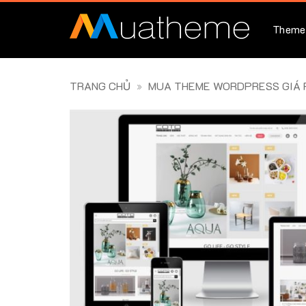
Skip
to
Theme
content
TRANG CHỦ
»
MUA THEME WORDPRESS GIÁ R