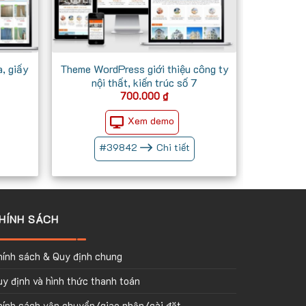
, giấy
Theme WordPress giới thiệu công ty
nội thất, kiến trúc số 7
Giá
700.000
₫
iện
ại
Xem demo
à:
700.000 ₫.
#
39842
Chi tiết
HÍNH SÁCH
hính sách & Quy định chung
y định và hình thức thanh toán
hính sách vận chuyển/giao nhận/cài đặt