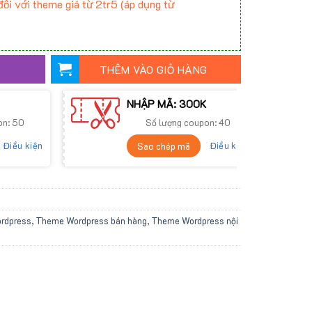
ối với theme giá từ 2tr5 (áp dụng từ
THÊM VÀO GIỎ HÀNG
NHẬP MÃ: 300K
on: 50
Số lượng coupon: 40
Điều kiện
Điều kiện
Sao chép mã
rdpress
,
Theme Wordpress bán hàng
,
Theme Wordpress nội