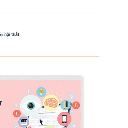
bán
nội thất
.