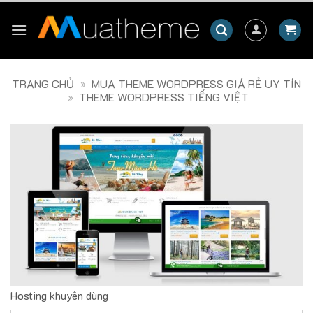
Skip
to
content
TRANG CHỦ
»
MUA THEME WORDPRESS GIÁ RẺ UY TÍN
»
THEME WORDPRESS TIẾNG VIỆT
Hosting khuyên dùng