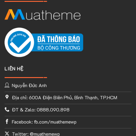
LIÊN HỆ
Nguyễn Đức Anh
Địa chỉ: 600A Điện Biên Phủ, Bình Thạnh, TP.HCM
TÙY CHỈNH WEBSITE THEO PHONG CÁCH CỦA BẠN
ĐT & Zalo: 0888.090.898
Với thư viện ứng dụng khổng lồ và UX Builder, bạn có thể tự
Facebook: fb.com/muathemewp
tay thiết kế website của mình tùy ý mà không cần đến khả
năng coding. Chỉ cần hình dung ra ý tưởng của mình và
Twitter: @muathemewp