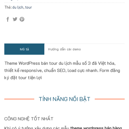
Thẻ:
du lịch
,
tour
Mô tả
Hướng dẫn cài demo
Theme WordPress bán tour du lịch mẫu số 3 đã Việt hóa,
thiết kế responsive, chuẩn SEO, load cực nhanh. Form đăng
ký đặt tour tiện lợi
TÍNH NĂNG NỔI BẬT
CÔNG NGHỆ TỐT NHẤT
Khi có ý tưởng xây dựng các mẫu
theme wordpress bán hàng