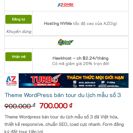
Đăng ký
Hosting NVMe
tốc độ cao của AZDigi
Khuyên dùng
Nhận mã
Hawkhost – ch $2.24/tháng
Có mã giảm giá 25% trọn đời
Theme WordPress bán tour du lịch mẫu số 3
Giá
Giá
700.000
₫
₫
900.000
gốc
hiện
Theme Wordpress bán tour du lịch mẫu số 3 đã Việt hóa,
là:
tại
thiết kế responsive, chuẩn SEO, load cực nhanh. Form đăng
900.000 ₫.
là:
ký đặt tour tiện lợi