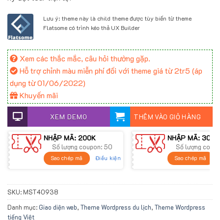
700.000 ₫.
Lưu ý: theme này là child theme được tùy biến từ theme
Flatsome có trình kéo thả UX Builder
Xem các thắc mắc, câu hỏi thường gặp.
Hỗ trợ chỉnh màu miễn phí đối với theme giá từ 2tr5 (áp
dụng từ 01/06/2022)
Khuyến mãi
XEM DEMO
THÊM VÀO GIỎ HÀNG
NHẬP MÃ: 200K
NHẬP MÃ: 300K
Số lượng coupon: 50
Số lượng coup
Điều kiện
Sao chép mã
Sao chép mã
SKU:
MST40938
Danh mục:
Giao diện web
,
Theme Wordpress du lịch
,
Theme Wordpress
tiếng Việt