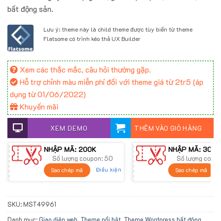
bất động sản.
Lưu ý: theme này là child theme được tùy biến từ theme
Flatsome có trình kéo thả UX Builder
Xem các thắc mắc, câu hỏi thường gặp.
Hỗ trợ chỉnh màu miễn phí đối với theme giá từ 2tr5 (áp
dụng từ 01/06/2022)
Khuyến mãi
XEM DEMO
THÊM VÀO GIỎ HÀNG
NHẬP MÃ: 200K
NHẬP MÃ: 300K
Số lượng coupon: 50
Số lượng coup
Điều kiện
Sao chép mã
Sao chép mã
SKU:
MST49961
Danh mục:
Giao diện web
,
Theme nổi bật
,
Theme Wordpress bất động