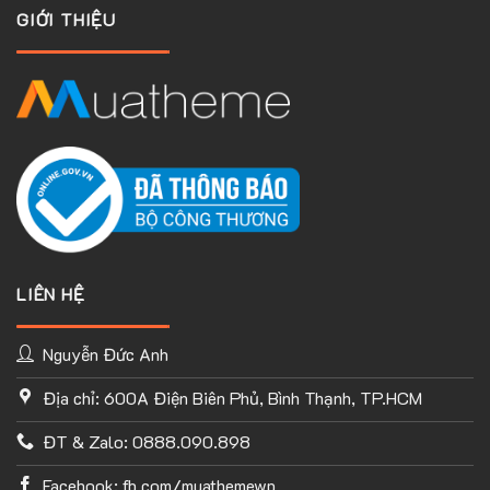
GIỚI THIỆU
LIÊN HỆ
Nguyễn Đức Anh
Địa chỉ: 600A Điện Biên Phủ, Bình Thạnh, TP.HCM
TÙY CHỈNH WEBSITE THEO PHONG CÁCH CỦA BẠN
ĐT & Zalo: 0888.090.898
Với thư viện ứng dụng khổng lồ và UX Builder, bạn có thể tự
tay thiết kế website của mình tùy ý mà không cần đến khả
Facebook: fb.com/muathemewp