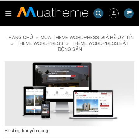
Skip
to
content
TRANG CHỦ
»
MUA THEME WORDPRESS GIÁ RẺ UY TÍN
»
THEME WORDPRESS
»
THEME WORDPRESS BẤT
ĐỘNG SẢN
Hosting khuyên dùng