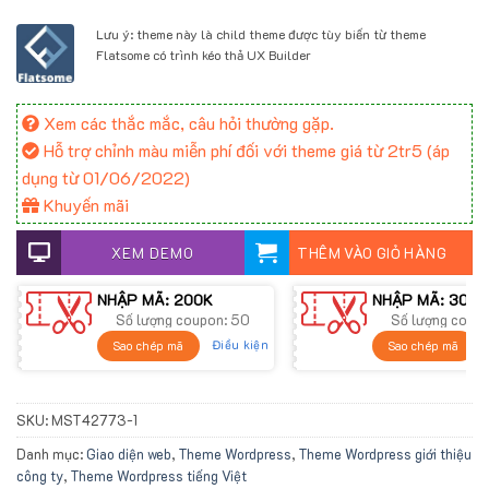
Lưu ý: theme này là child theme được tùy biến từ theme
Flatsome có trình kéo thả UX Builder
Xem các thắc mắc, câu hỏi thường gặp.
Hỗ trợ chỉnh màu miễn phí đối với theme giá từ 2tr5 (áp
dụng từ 01/06/2022)
Khuyến mãi
XEM DEMO
THÊM VÀO GIỎ HÀNG
NHẬP MÃ: 200K
NHẬP MÃ: 300K
Số lượng coupon: 50
Số lượng coup
Điều kiện
Sao chép mã
Sao chép mã
SKU:
MST42773-1
Danh mục:
Giao diện web
,
Theme Wordpress
,
Theme Wordpress giới thiệu
công ty
,
Theme Wordpress tiếng Việt