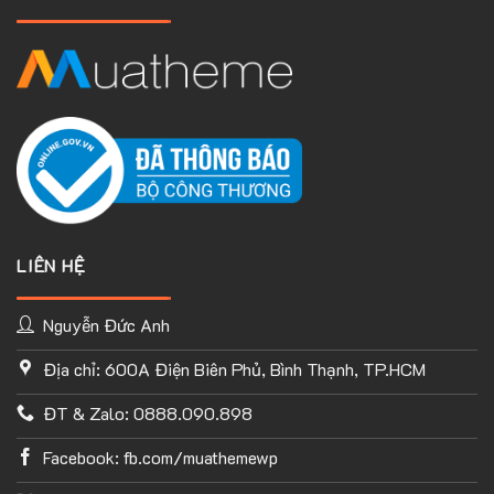
LIÊN HỆ
Nguyễn Đức Anh
Địa chỉ: 600A Điện Biên Phủ, Bình Thạnh, TP.HCM
TÙY CHỈNH WEBSITE THEO PHONG CÁCH CỦA BẠN
ĐT & Zalo: 0888.090.898
Với thư viện ứng dụng khổng lồ và UX Builder, bạn có thể tự
tay thiết kế website của mình tùy ý mà không cần đến khả
Facebook: fb.com/muathemewp
năng coding. Chỉ cần hình dung ra ý tưởng của mình và