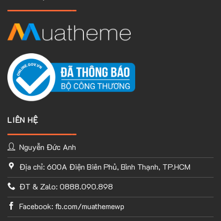
LIÊN HỆ
Nguyễn Đức Anh
Địa chỉ: 600A Điện Biên Phủ, Bình Thạnh, TP.HCM
TÙY CHỈNH WEBSITE THEO PHONG CÁCH CỦA BẠN
ĐT & Zalo: 0888.090.898
Với thư viện ứng dụng khổng lồ và UX Builder, bạn có thể tự
tay thiết kế website của mình tùy ý mà không cần đến khả
Facebook: fb.com/muathemewp
năng coding. Chỉ cần hình dung ra ý tưởng của mình và