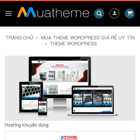
Skip
to
content
TRANG CHỦ
»
MUA THEME WORDPRESS GIÁ RẺ UY TÍN
»
THEME WORDPRESS
Hosting khuyên dùng