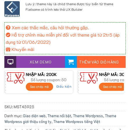
Lưu ý: theme này là child theme được tùy biến từ theme
Flatsome có trình kéo thả UX Builder
Xem các thắc mắc, câu hỏi thường gặp.
Hỗ trợ chỉnh màu miễn phí đối với theme giá từ 2tr5 (áp
dụng từ 01/06/2022)
Khuyến mãi
XEM DEMO
THÊM VÀO GIỎ HÀNG
NHẬP MÃ: 200K
NHẬP MÃ: 300K
Số lượng coupon: 50
Số lượng coup
Điều kiện
Sao chép mã
Sao chép mã
SKU:
MST45925
Danh mục:
Giao diện web
,
Theme nổi bật
,
Theme Wordpress
,
Theme
Wordpress giới thiệu công ty
,
Theme Wordpress tiếng Việt