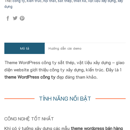
Thẻ:
công ty
,
kiến trúc
,
nội thất
,
sắt thép
,
thiết kế
,
vật liệu xây dựng
,
xây
dựng
Mô tả
Hướng dẫn cài demo
Theme WordPress công ty sắt thép, vật liệu xây dựng – giao
diện website giới thiệu công ty xây dựng, kiến trúc. Đây là 1
theme WordPress công ty
đẹp đáng tham khảo.
TÍNH NĂNG NỔI BẬT
CÔNG NGHỆ TỐT NHẤT
Khi có ý tưởng xây dựng các mẫu
theme wordpress bán hàng