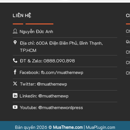
ứng dụng có sẵn của Flatsome
LIÊN HỆ
C
rtfolio, Products, Buttons….
Có
 một website theo phong cách
Nguyễn Đức Anh
C
Qu
Địa chỉ: 600A Điện Biên Phủ, Bình Thạnh,
tha hồ tùy chỉnh mọi thứ với
TP.HCM
lder, 2 tính năng tuyệt vời
C
rong cửa hàng hoặc website của
ĐT & Zalo: 0888.090.898
Ch
Facebook: fb.com/muathemewp
Ch
trựa tiếp theme của mình mà
Twitter: @muathemewp
uan điều cần làm chỉ là KÉO và
Linkedin: @muathemewp
Youtube: @muathemewordpress
Bản quyền 2026 ©
MuaTheme.com
|
MuaPlugin.com