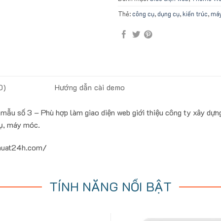
Thẻ:
công cụ
,
dụng cụ
,
kiến trúc
,
má
0)
Hướng dẫn cài demo
u số 3 – Phù hợp làm giao diện web giới thiệu công ty xây dựng, 
cụ, máy móc.
thuat24h.com/
TÍNH NĂNG NỔI BẬT