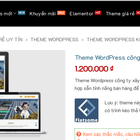
s mới
Khuyến mãi
Elementor
Theme giá rẻ
Ẻ UY TÍN
»
THEME WORDPRESS
»
THEME WORDPRESS KI
Theme WordPress công 
1.200.000
₫
Theme Wordpress công ty xây d
hợp sẵn tính năng bán hàng để
Lưu ý: theme nà
có trình kéo thả
Xem các thắc mắc, câu hỏi