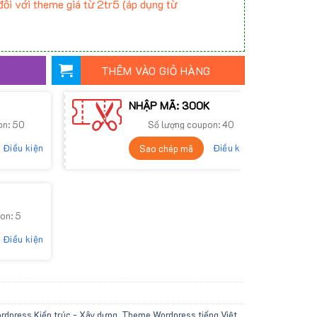
ối với theme giá từ 2tr5 (áp dụng từ
THÊM VÀO GIỎ HÀNG
NHẬP MÃ: 300K
on: 50
Số lượng coupon: 40
Điều kiện
Điều kiện
Sao chép mã
on: 5
Điều kiện
dpress Kiến trúc - Xây dựng
,
Theme Wordpress tiếng Việt