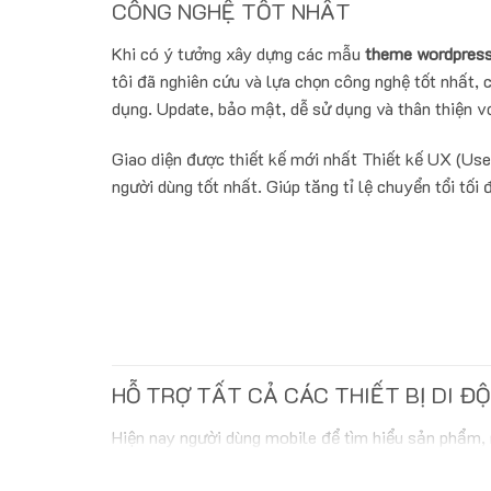
CÔNG NGHỆ TỐT NHẤT
Khi có ý tưởng xây dựng các mẫu
theme wordpress
tôi đã nghiên cứu và lựa chọn công nghệ tốt nhất, c
dụng. Update, bảo mật, dễ sử dụng và thân thiện vớ
Giao diện được thiết kế mới nhất Thiết kế UX (Use
người dùng tốt nhất. Giúp tăng tỉ lệ chuyển tổi tối 
HỖ TRỢ TẤT CẢ CÁC THIẾT BỊ DI Đ
Hiện nay người dùng mobile để tìm hiểu sản phẩm,
biến thì không có lý do gì website bạn lại không hỗ