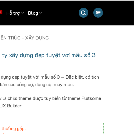
Hỗ trợ
Blog
ẾN TRÚC - XÂY DỰNG
ty xây dựng đẹp tuyệt vời mẫu số 3
ựng đẹp tuyệt vời mẫu số 3 – Đặc biệt, có tích
 bán các công cụ, dụng cụ, máy móc.
y là child theme được tùy biến từ theme Flatsome
 UX Builder
 thường gặp.