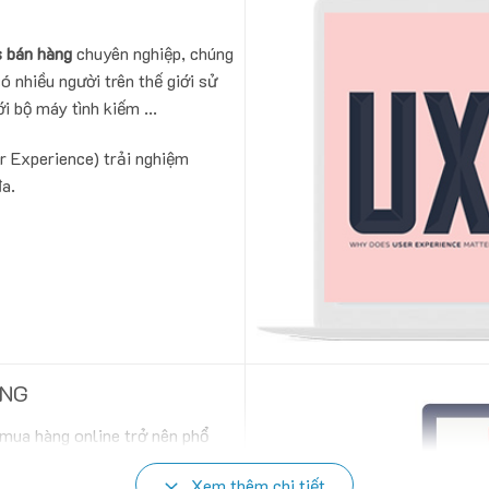
 bán hàng
chuyên nghiệp, chúng
ó nhiều người trên thế giới sử
i bộ máy tình kiếm ...
r Experience) trải nghiệm
đa.
ỘNG
 mua hàng online trở nên phổ
 trợ giao diện mobile.Vì vậy
Xem thêm chi tiết