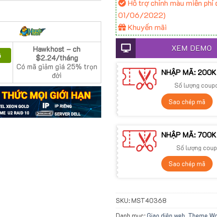
Hỗ trợ chỉnh màu miễn phí đ
01/06/2022)
Khuyến mãi
XEM DEMO
Hawkhost – ch
ã
$2.24/tháng
Có mã giảm giá 25% trọn
NHẬP MÃ: 200K
đời
Số lượng coup
Sao chép mã
NHẬP MÃ: 700K
Số lượng coup
Sao chép mã
SKU:
MST40368
Danh mục:
Giao diện web
,
Theme Wor