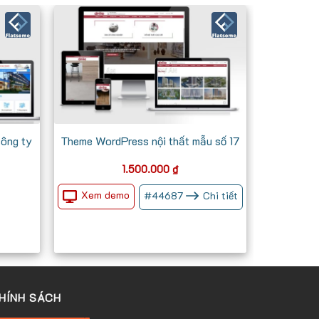
công ty
Theme WordPress nội thất mẫu số 17
Giá
1.500.000
₫
iện
ại
Xem demo
#
44687
Chi tiết
à:
700.000 ₫.
HÍNH SÁCH