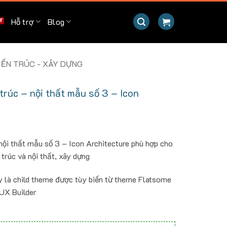
Hỗ trợ
Blog
ẾN TRÚC - XÂY DỰNG
rúc – nội thất mẫu số 3 – Icon
ội thất mẫu số 3 – Icon Architecture phù hợp cho
 trúc và nội thất, xây dựng
y là child theme được tùy biến từ theme Flatsome
 UX Builder