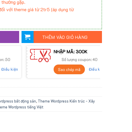
 thường gặp.
ối với theme giá từ 2tr5 (áp dụng từ
THÊM VÀO GIỎ HÀNG
NHẬP MÃ: 300K
on: 50
Số lượng coupon: 40
Điều kiện
Điều kiện
Sao chép mã
dpress bất động sản
,
Theme Wordpress Kiến trúc - Xây
eme Wordpress tiếng Việt