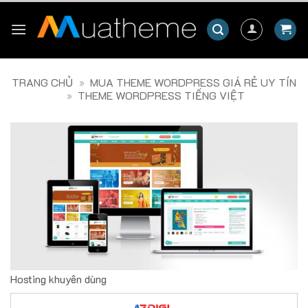
Skip
to
content
TRANG CHỦ
»
MUA THEME WORDPRESS GIÁ RẺ UY TÍN
»
THEME WORDPRESS TIẾNG VIỆT
Hosting khuyên dùng