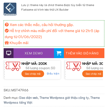
Lưu ý: theme này là child theme được tùy biến từ theme
Flatsome có trình kéo thả UX Builder
Xem các thắc mắc, câu hỏi thường gặp.
Hỗ trợ chỉnh màu miễn phí đối với theme giá từ 2tr5 (áp
dụng từ 01/06/2022)
Khuyến mãi
XEM DEMO
THÊM VÀO GIỎ HÀNG
NHẬP MÃ: 200K
NHẬP MÃ: 300K
Số lượng coupon: 50
Số lượng coup
Điều kiện
Sao chép mã
Sao chép mã
SKU:
MST47966
Danh mục:
Giao diện web
,
Theme Wordpress giới thiệu công ty
,
Theme
Wordpress tiếng Việt