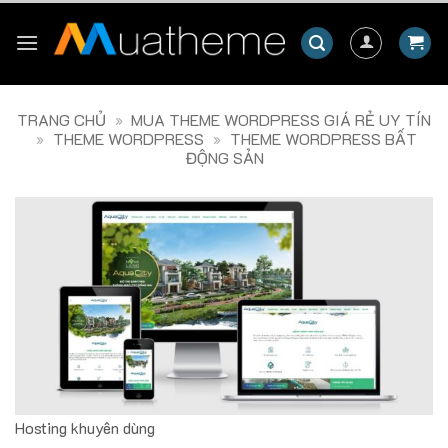
Skip
to
content
TRANG CHỦ
»
MUA THEME WORDPRESS GIÁ RẺ UY TÍN
»
THEME WORDPRESS
»
THEME WORDPRESS BẤT
ĐỘNG SẢN
Hosting khuyên dùng