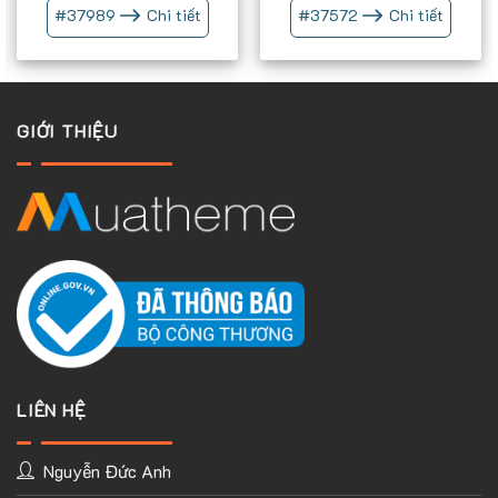
#
37989
Chi tiết
#
37572
Chi tiết
Chúng tôi tự hào rằng : Chúng tôi là 1 trong những đơn vị
thiết kế web đầu tiên tại Việt nam áp dụng tất cả các website
do dúng tôi làm đều hỗ trợ tốt tất cả giao diện mobile
GIỚI THIỆU
LIÊN HỆ
Nguyễn Đức Anh