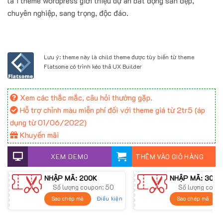
là 1 theme wordpress giới thiệu dự án bất động sản đẹp,
chuyên nghiệp, sang trọng, độc đáo.
Lưu ý: theme này là child theme được tùy biến từ theme
Flatsome có trình kéo thả UX Builder
Xem các thắc mắc, câu hỏi thường gặp.
Hỗ trợ chỉnh màu miễn phí đối với theme giá từ 2tr5 (áp
dụng từ 01/06/2022)
Khuyến mãi
XEM DEMO
THÊM VÀO GIỎ HÀNG
NHẬP MÃ: 200K
NHẬP MÃ: 300K
Số lượng coupon: 50
Số lượng coup
Điều kiện
Sao chép mã
Sao chép mã