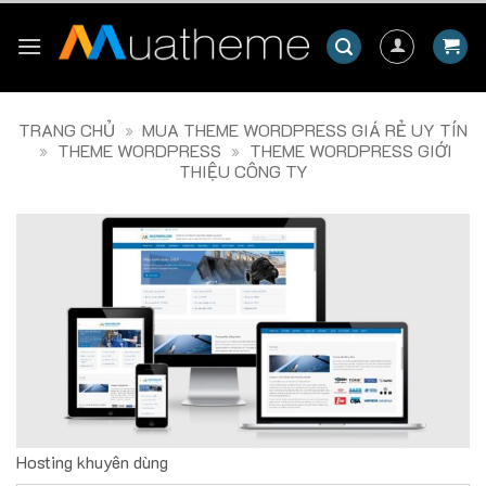
Skip
to
content
TRANG CHỦ
»
MUA THEME WORDPRESS GIÁ RẺ UY TÍN
»
THEME WORDPRESS
»
THEME WORDPRESS GIỚI
THIỆU CÔNG TY
Hosting khuyên dùng