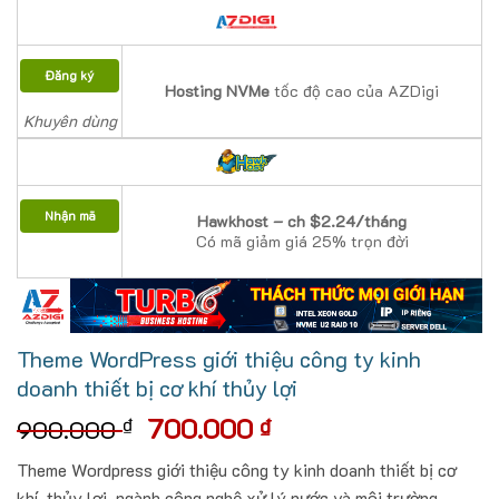
Đăng ký
Hosting NVMe
tốc độ cao của AZDigi
Khuyên dùng
Nhận mã
Hawkhost – ch $2.24/tháng
Có mã giảm giá 25% trọn đời
Theme WordPress giới thiệu công ty kinh
doanh thiết bị cơ khí thủy lợi
Giá
Giá
700.000
₫
₫
900.000
gốc
hiện
Theme Wordpress giới thiệu công ty kinh doanh thiết bị cơ
là:
tại
khí, thủy lợi, ngành công nghệ xử lý nước và môi trường,