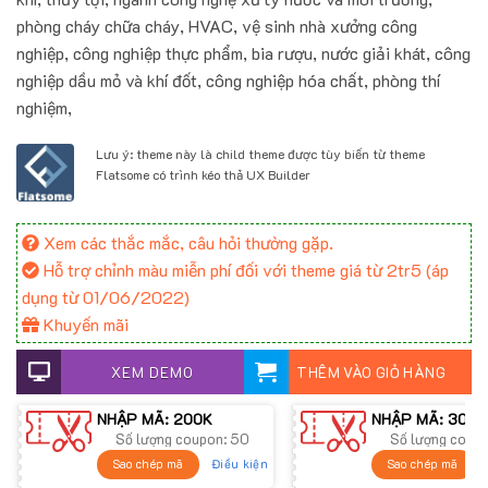
900.000 ₫.
là:
phòng cháy chữa cháy, HVAC, vệ sinh nhà xưởng công
700.000 ₫.
nghiệp, công nghiệp thực phẩm, bia rượu, nước giải khát, công
nghiệp dầu mỏ và khí đốt, công nghiệp hóa chất, phòng thí
nghiệm,
Lưu ý: theme này là child theme được tùy biến từ theme
Flatsome có trình kéo thả UX Builder
Xem các thắc mắc, câu hỏi thường gặp.
Hỗ trợ chỉnh màu miễn phí đối với theme giá từ 2tr5 (áp
dụng từ 01/06/2022)
Khuyến mãi
XEM DEMO
THÊM VÀO GIỎ HÀNG
NHẬP MÃ: 200K
NHẬP MÃ: 300K
Số lượng coupon: 50
Số lượng coup
Điều kiện
Sao chép mã
Sao chép mã