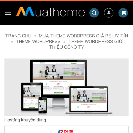
Skip
to
content
TRANG CHỦ
»
MUA THEME WORDPRESS GIÁ RẺ UY TÍN
»
THEME WORDPRESS
»
THEME WORDPRESS GIỚI
THIỆU CÔNG TY
Hosting khuyên dùng