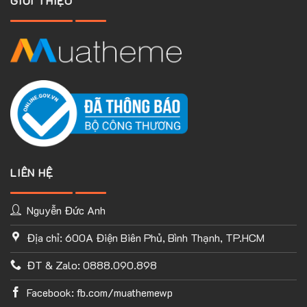
GIỚI THIỆU
LIÊN HỆ
Nguyễn Đức Anh
Địa chỉ: 600A Điện Biên Phủ, Bình Thạnh, TP.HCM
TÙY CHỈNH WEBSITE THEO PHONG CÁCH CỦA BẠN
ĐT & Zalo: 0888.090.898
Với thư viện ứng dụng khổng lồ và UX Builder, bạn có thể tự
tay thiết kế website của mình tùy ý mà không cần đến khả
Facebook: fb.com/muathemewp
năng coding. Chỉ cần hình dung ra ý tưởng của mình và