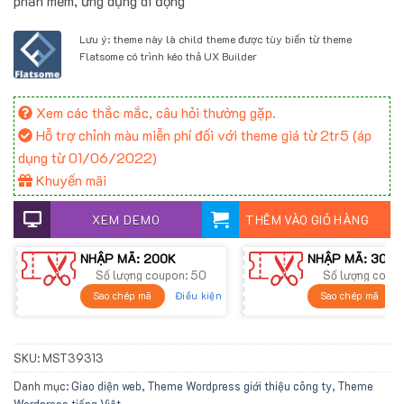
phần mềm, ứng dụng di động
Lưu ý: theme này là child theme được tùy biến từ theme
Flatsome có trình kéo thả UX Builder
Xem các thắc mắc, câu hỏi thường gặp.
Hỗ trợ chỉnh màu miễn phí đối với theme giá từ 2tr5 (áp
dụng từ 01/06/2022)
Khuyến mãi
XEM DEMO
THÊM VÀO GIỎ HÀNG
NHẬP MÃ: 200K
NHẬP MÃ: 300K
Số lượng coupon: 50
Số lượng coup
Điều kiện
Sao chép mã
Sao chép mã
SKU:
MST39313
Danh mục:
Giao diện web
,
Theme Wordpress giới thiệu công ty
,
Theme