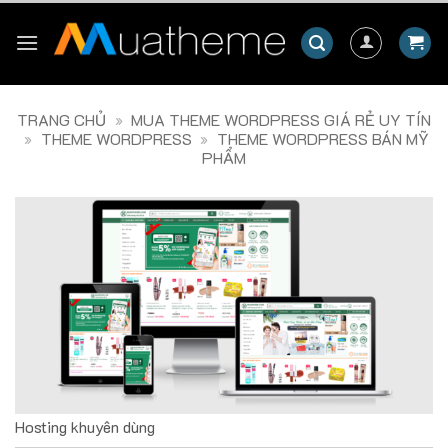
Skip
to
content
TRANG CHỦ
»
MUA THEME WORDPRESS GIÁ RẺ UY TÍN
»
THEME WORDPRESS
»
THEME WORDPRESS BÁN MỸ
PHẨM
Hosting khuyên dùng