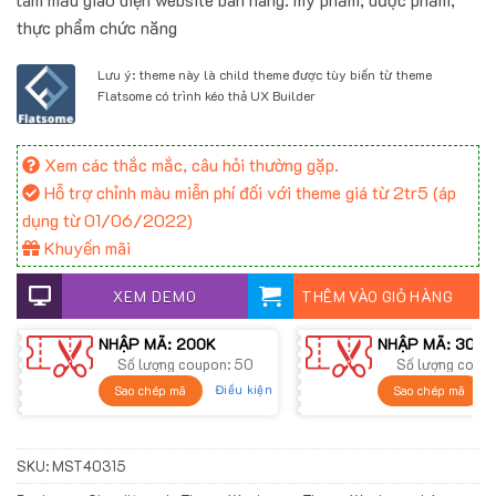
thực phẩm chức năng
Lưu ý: theme này là child theme được tùy biến từ theme
Flatsome có trình kéo thả UX Builder
Xem các thắc mắc, câu hỏi thường gặp.
Hỗ trợ chỉnh màu miễn phí đối với theme giá từ 2tr5 (áp
dụng từ 01/06/2022)
Khuyến mãi
XEM DEMO
THÊM VÀO GIỎ HÀNG
NHẬP MÃ: 200K
NHẬP MÃ: 300K
Số lượng coupon: 50
Số lượng coup
Điều kiện
Sao chép mã
Sao chép mã
SKU:
MST40315