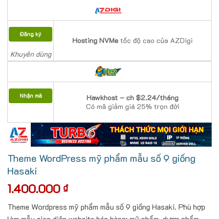
Đăng ký
Hosting NVMe
tốc độ cao của AZDigi
Khuyên dùng
Nhận mã
Hawkhost – ch $2.24/tháng
Có mã giảm giá 25% trọn đời
Theme WordPress mỹ phẩm mẫu số 9 giống
Hasaki
1.400.000
₫
Theme Wordpress mỹ phẩm mẫu số 9 giống Hasaki. Phù hợp
làm mẫu giao diện website bán hàng: mỹ phẩm, dược phẩm,