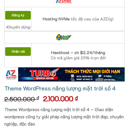
Đăng ký
Hosting NVMe
tốc độ cao của AZDigi
Khuyên dùng
Nhận mã
Hawkhost – ch $2.24/tháng
Có mã giảm giá 25% trọn đời
Theme WordPress năng lượng mặt trời số 4
Giá
Giá
2.100.000
₫
₫
2.500.000
gốc
hiện
Theme Wordpress năng lượng mặt trời số 4 – Giao diện
là:
tại
wordpress công ty giải pháp năng lượng mặt trời đẹp, chuyên
2.500.000 ₫.
là:
nghiệp, độc đáo
2.100.000 ₫.