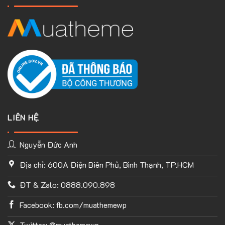
LIÊN HỆ
Nguyễn Đức Anh
Địa chỉ: 600A Điện Biên Phủ, Bình Thạnh, TP.HCM
TÙY CHỈNH WEBSITE THEO PHONG CÁCH CỦA BẠN
ĐT & Zalo: 0888.090.898
Với thư viện ứng dụng khổng lồ và UX Builder, bạn có thể tự
tay thiết kế website của mình tùy ý mà không cần đến khả
Facebook: fb.com/muathemewp
năng coding. Chỉ cần hình dung ra ý tưởng của mình và
Flatsome sẽ giúp bạn hoàn thành phần việc còn lại.
Twitter: @muathemewp