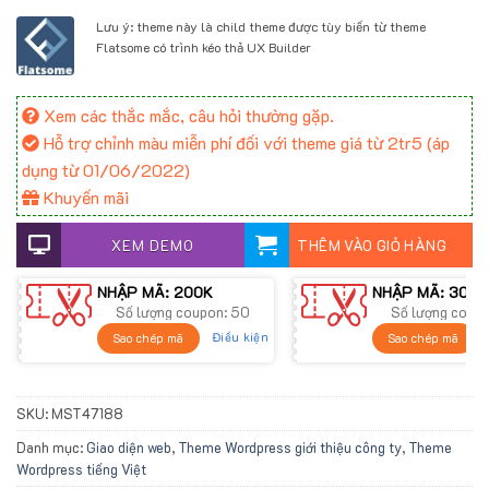
Lưu ý: theme này là child theme được tùy biến từ theme
Flatsome có trình kéo thả UX Builder
Xem các thắc mắc, câu hỏi thường gặp.
Hỗ trợ chỉnh màu miễn phí đối với theme giá từ 2tr5 (áp
dụng từ 01/06/2022)
Khuyến mãi
XEM DEMO
THÊM VÀO GIỎ HÀNG
NHẬP MÃ: 200K
NHẬP MÃ: 300K
Số lượng coupon: 50
Số lượng coup
Điều kiện
Sao chép mã
Sao chép mã
SKU:
MST47188
Danh mục:
Giao diện web
,
Theme Wordpress giới thiệu công ty
,
Theme
Wordpress tiếng Việt