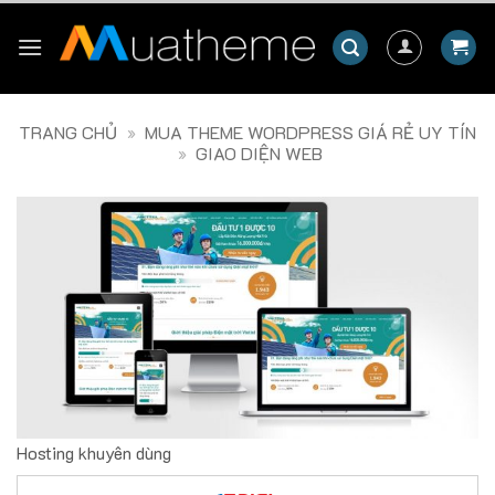
Skip
to
content
TRANG CHỦ
»
MUA THEME WORDPRESS GIÁ RẺ UY TÍN
»
GIAO DIỆN WEB
Hosting khuyên dùng