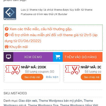
700.000 ₫.
Lưu ý: theme này là child theme được tùy biến từ theme
Flatsome có trình kéo thả UX Builder
Xem các thắc mắc, câu hỏi thường gặp.
Hỗ trợ chỉnh màu miễn phí đối với theme giá từ 2tr5 (áp
dụng từ 01/06/2022)
Khuyến mãi
XEM DEMO
THÊM VÀO GIỎ HÀNG
NHẬP MÃ: 200K
NHẬP MÃ: 300K
Số lượng coupon: 50
Số lượng coup
Điều kiện
Sao chép mã
Sao chép mã
SKU:
MST40103
Danh mục:
Giao diện web
,
Theme Wordpress bán mỹ phẩm
,
Theme
Wordpress giá rẻ
,
Theme Wordpress Spa
,
Theme Wordpress tiếng Việt