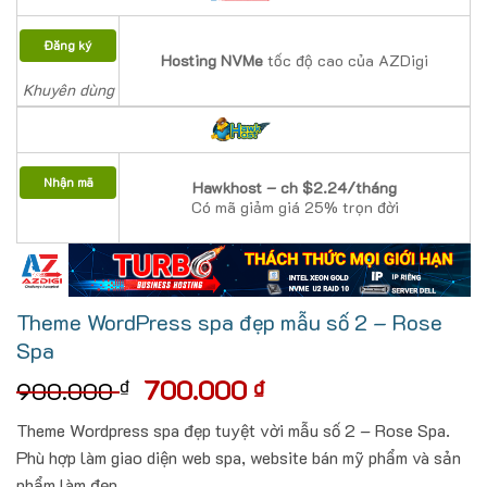
Đăng ký
Hosting NVMe
tốc độ cao của AZDigi
Khuyên dùng
Nhận mã
Hawkhost – ch $2.24/tháng
Có mã giảm giá 25% trọn đời
Theme WordPress spa đẹp mẫu số 2 – Rose
Spa
Giá
Giá
700.000
₫
₫
900.000
gốc
hiện
Theme Wordpress spa đẹp tuyệt vời mẫu số 2 – Rose Spa.
là:
tại
Phù hợp làm giao diện web spa, website bán mỹ phẩm và sản
900.000 ₫.
là:
phẩm làm đẹp.