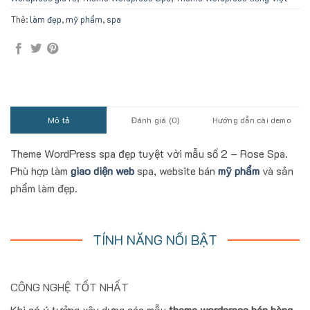
Thẻ:
làm đẹp
,
mỹ phẩm
,
spa
Mô tả
Đánh giá (0)
Hướng dẫn cài demo
Theme WordPress spa đẹp tuyệt vời mẫu số 2 – Rose Spa.
Phù hợp làm
giao diện web
spa, website bán
mỹ phẩm
và sản
phẩm làm đẹp.
TÍNH NĂNG NỔI BẬT
CÔNG NGHỆ TỐT NHẤT
Khi có ý tưởng xây dựng các mẫu
theme wordpress bán hàng