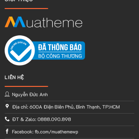
LIÊN HỆ
Nguyễn Đức Anh
Địa chỉ: 600A Điện Biên Phủ, Bình Thạnh, TP.HCM
TÙY CHỈNH WEBSITE THEO PHONG CÁCH CỦA BẠN
ĐT & Zalo: 0888.090.898
Với thư viện ứng dụng khổng lồ và UX Builder, bạn có thể tự
tay thiết kế website của mình tùy ý mà không cần đến khả
Facebook: fb.com/muathemewp
năng coding. Chỉ cần hình dung ra ý tưởng của mình và