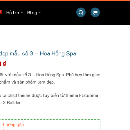
Hỗ trợ
Blog
đẹp mẫu số 3 – Hoa Hồng Spa
Giá
0
₫
hiện
t vời mẫu số 3 – Hoa Hồng Spa. Phù hợp làm giao
tại
 phẩm và sản phẩm làm đẹp.
 ₫.
là:
700.000 ₫.
y là child theme được tùy biến từ theme Flatsome
 UX Builder
 thường gặp.