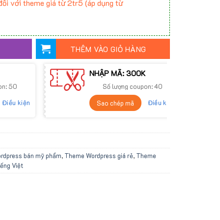
ối với theme giá từ 2tr5 (áp dụng từ
THÊM VÀO GIỎ HÀNG
NHẬP MÃ: 300K
on: 50
Số lượng coupon: 40
Điều kiện
Điều kiện
Sao chép mã
rdpress bán mỹ phẩm
,
Theme Wordpress giá rẻ
,
Theme
ếng Việt