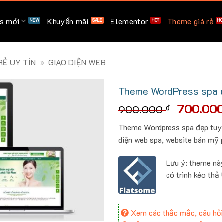
s mới
Khuyến mãi
Elementor
Theme giá rẻ
Ẻ UY TÍN
»
GIAO DIỆN WEB
Theme WordPress spa 
Giá
700.00
₫
900.000
gốc
Theme Wordpress spa đẹp tuyệ
là:
diện web spa, website bán mỹ
900.000
Lưu ý: theme nà
có trình kéo thả
Xem các thắc mắc, câu hỏi