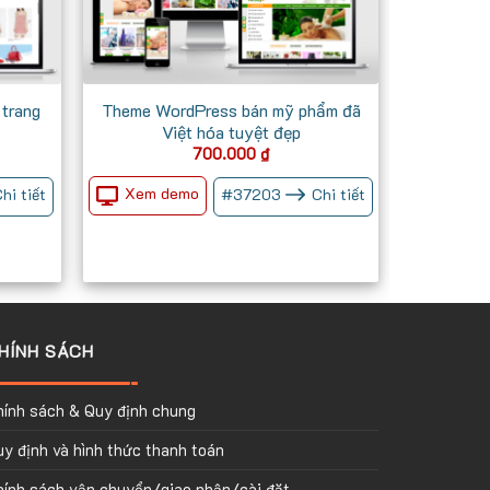
trang
Theme WordPress bán mỹ phẩm đã
Việt hóa tuyệt đẹp
Giá
700.000
₫
iện
ại
Xem demo
hi tiết
#
37203
Chi tiết
à:
700.000 ₫.
HÍNH SÁCH
hính sách & Quy định chung
y định và hình thức thanh toán
hính sách vận chuyển/giao nhận/cài đặt