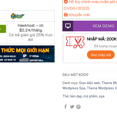
Hỗ trợ chỉnh màu miễn phí đ
01/06/2022)
Khuyến mãi
Hawkhost – ch
XEM DEMO
ã
$2.24/tháng
Có mã giảm giá 25% trọn
NHẬP MÃ: 200K
đời
Số lượng coup
Sao chép mã
SKU:
MST40109
Danh mục:
Giao diện web
,
Theme Wo
Wordpress Spa
,
Theme Wordpress ti
Thẻ:
làm đẹp
,
mỹ phẩm
,
spa