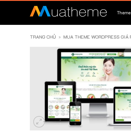
Skip
to
Theme
content
TRANG CHỦ
»
MUA THEME WORDPRESS GIÁ R