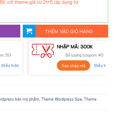
ối với theme giá từ 2tr5 (áp dụng từ
THÊM VÀO GIỎ HÀNG
NHẬP MÃ: 300K
on: 50
Số lượng coupon: 40
Điều kiện
Điều kiện
Sao chép mã
rdpress bán mỹ phẩm
,
Theme Wordpress Spa
,
Theme