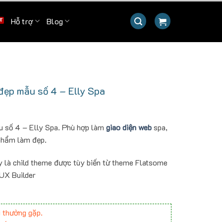
Hỗ trợ
Blog
ẹp mẫu số 4 – Elly Spa
 số 4 – Elly Spa. Phù hợp làm
giao diện web
spa,
phẩm làm đẹp.
y là child theme được tùy biến từ theme Flatsome
 UX Builder
 thường gặp.