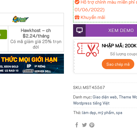
Hỗ trợ chỉnh màu miễn phí đ
01/06/2022)
Khuyến mãi
XEM DEMO
Hawkhost – ch
ã
$2.24/tháng
Có mã giảm giá 25% trọn
NHẬP MÃ: 200K
đời
Số lượng coup
Sao chép mã
SKU:
MST45567
Danh mục:
Giao diện web
,
Theme Wo
Wordpress tiếng Việt
Thẻ:
làm đẹp
,
mỹ phẩm
,
spa