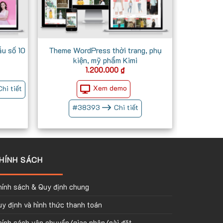
u số 10
Theme WordPress thời trang, phụ
kiện, mỹ phẩm Kimi
Giá
1.200.000
₫
iện
ại
Xem demo
Chi tiết
à:
700.000 ₫.
#
38393
Chi tiết
HÍNH SÁCH
hính sách & Quy định chung
y định và hình thức thanh toán
hính sách vận chuyển/giao nhận/cài đặt