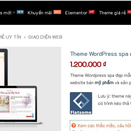
s mới
Khuyến mãi
Elementor
Theme giá rẻ
Ẻ UY TÍN
»
GIAO DIỆN WEB
Theme WordPress spa đ
1.200.000
₫
Theme Wordpress spa đẹp mẫu
website bán
mỹ phẩm
và sản 
Lưu ý: theme nà
có trình kéo thả
Xem các thắc mắc, câu hỏi