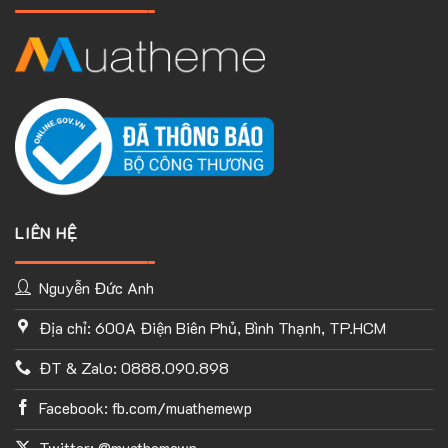
LIÊN HỆ
Nguyễn Đức Anh
Địa chỉ: 600A Điện Biên Phủ, Bình Thạnh, TP.HCM
TÙY CHỈNH WEBSITE THEO PHONG CÁCH CỦA BẠN
ĐT & Zalo: 0888.090.898
Với thư viện ứng dụng khổng lồ và UX Builder, bạn có thể tự
tay thiết kế website của mình tùy ý mà không cần đến khả
Facebook: fb.com/muathemewp
năng coding. Chỉ cần hình dung ra ý tưởng của mình và
Flatsome sẽ giúp bạn hoàn thành phần việc còn lại.
Twitter: @muathemewp