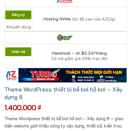
Đăng ký
Hosting NVMe
tốc độ cao của AZDigi
Khuyên dùng
Nhận mã
Hawkhost – ch $2.24/tháng
Có mã giảm giá 25% trọn đời
Theme WordPress thiết bị bể bơi hồ bơi – Xây
dựng 8
1.400.000
₫
Theme Wordpress thiết bị bể bơi hồ bơi – Xây dựng 8 – giao
diện website giới thiệu công ty xây dựng, thiết kế, kiến trúc.