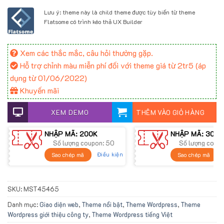
Lưu ý: theme này là child theme được tùy biến từ theme
Flatsome có trình kéo thả UX Builder
Xem các thắc mắc, câu hỏi thường gặp.
Hỗ trợ chỉnh màu miễn phí đối với theme giá từ 2tr5 (áp
dụng từ 01/06/2022)
Khuyến mãi
XEM DEMO
THÊM VÀO GIỎ HÀNG
NHẬP MÃ: 200K
NHẬP MÃ: 300K
Số lượng coupon: 50
Số lượng coup
Điều kiện
Sao chép mã
Sao chép mã
SKU:
MST45465
Danh mục:
Giao diện web
,
Theme nổi bật
,
Theme Wordpress
,
Theme
Wordpress giới thiệu công ty
,
Theme Wordpress tiếng Việt