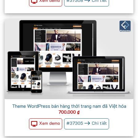
Xem demo
#
37308
Chi tiết
Theme WordPress bán hàng thời trang nam đã Việt hóa
700.000
₫
Xem demo
#
37305
Chi tiết