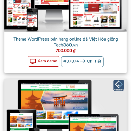
Theme WordPress bán hàng online đã Việt Hóa giống
Tech360.vn
700.000
₫
Xem demo
#
37374
Chi tiết