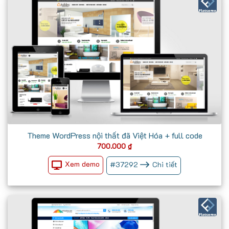
Theme WordPress nội thất đã Việt Hóa + full code
700.000
₫
Xem demo
#
37292
Chi tiết