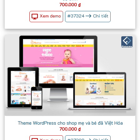
700.000
₫
Xem demo
#
37324
Chi tiết
Theme WordPress cho shop mẹ và bé đã Việt Hóa
700.000
₫