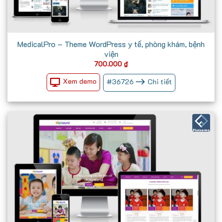
MedicalPro – Theme WordPress y tế, phòng khám, bệnh
viện
700.000
₫
Xem demo
#
36726
Chi tiết