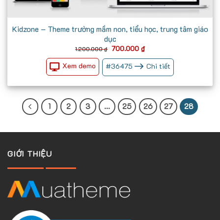
Kidzone – Theme trường mầm non, tiểu học, trung tâm giáo
dục
Giá
Giá
700.000
₫
1.200.000
₫
gốc
hiện
là:
tại
Xem demo
#
36475
Chi tiết
1.200.000 ₫.
là:
700.000 ₫.
1
2
3
…
25
26
27
28
GIỚI THIỆU