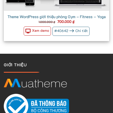
Theme WordPress giới thiệu phòng Gym – Fitness – Yoga
Giá
Giá
700.000
₫
1.000.000
₫
gốc
hiện
là:
tại
Xem demo
#
40642
Chi tiết
1.000.000 ₫.
là:
700.000 ₫.
GIỚI THIỆU