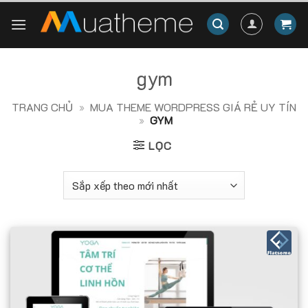
Skip
to
content
gym
TRANG CHỦ
»
MUA THEME WORDPRESS GIÁ RẺ UY TÍN
»
GYM
LỌC