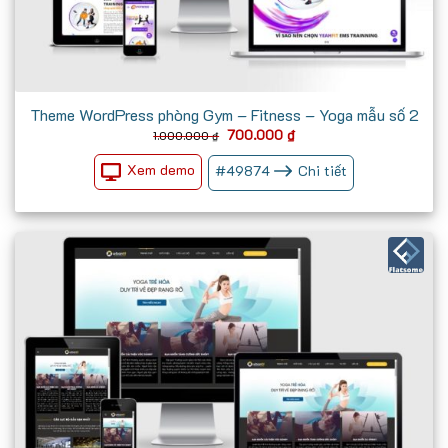
Theme WordPress phòng Gym – Fitness – Yoga mẫu số 2
Giá
Giá
700.000
₫
1.000.000
₫
gốc
hiện
là:
tại
Xem demo
#
49874
Chi tiết
1.000.000 ₫.
là:
700.000 ₫.