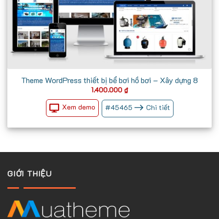
Theme WordPress thiết bị bể bơi hồ bơi – Xây dựng 8
1.400.000
₫
Xem demo
#
45465
Chi tiết
GIỚI THIỆU