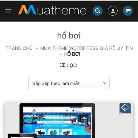
Skip
to
content
hồ bơi
TRANG CHỦ
»
MUA THEME WORDPRESS GIÁ RẺ UY TÍN
»
HỒ BƠI
LỌC