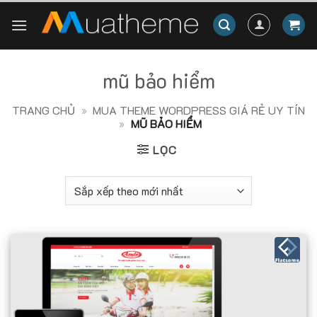
Skip
to
content
mũ bảo hiểm
TRANG CHỦ
»
MUA THEME WORDPRESS GIÁ RẺ UY TÍN
»
MŨ BẢO HIỂM
LỌC