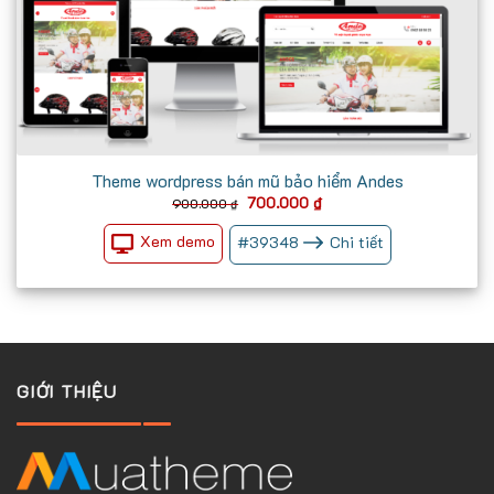
Theme wordpress bán mũ bảo hiểm Andes
Giá
Giá
700.000
₫
900.000
₫
gốc
hiện
là:
tại
Xem demo
#
39348
Chi tiết
900.000 ₫.
là:
700.000 ₫.
GIỚI THIỆU