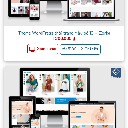
Theme WordPress thời trang mẫu số 13 – Zorka
1.200.000
₫
Xem demo
#
45182
Chi tiết