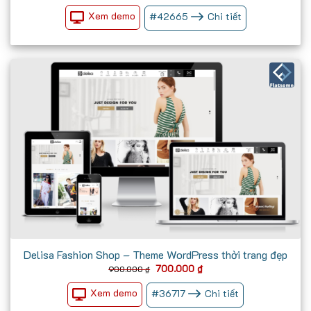
Xem demo
#
42665
Chi tiết
Delisa Fashion Shop – Theme WordPress thời trang đẹp
Giá
Giá
700.000
₫
900.000
₫
gốc
hiện
là:
tại
Xem demo
#
36717
Chi tiết
900.000 ₫.
là:
700.000 ₫.