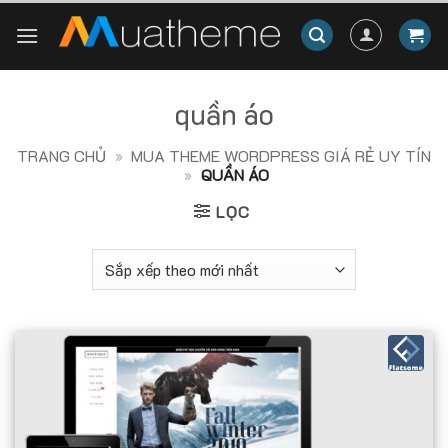
Skip
to
content
quần áo
TRANG CHỦ
»
MUA THEME WORDPRESS GIÁ RẺ UY TÍN
»
QUẦN ÁO
LỌC