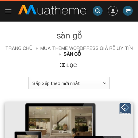
Skip
to
content
sàn gỗ
TRANG CHỦ
»
MUA THEME WORDPRESS GIÁ RẺ UY TÍN
»
SÀN GỖ
LỌC