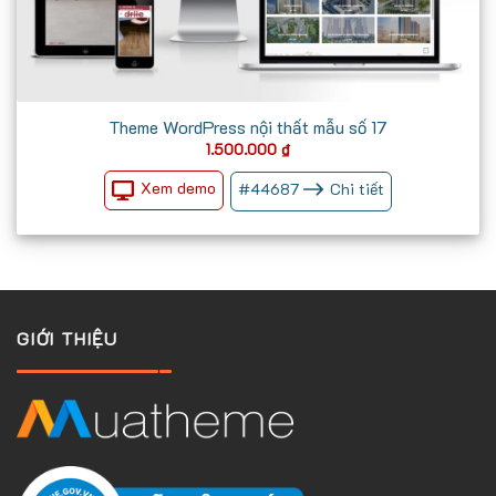
Theme WordPress nội thất mẫu số 17
1.500.000
₫
Xem demo
#
44687
Chi tiết
GIỚI THIỆU