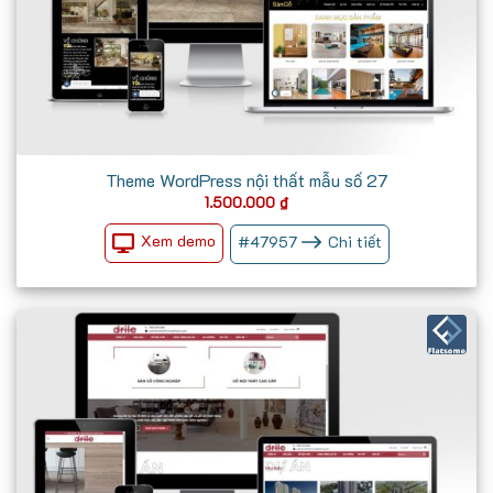
Theme WordPress nội thất mẫu số 27
1.500.000
₫
Xem demo
#
47957
Chi tiết