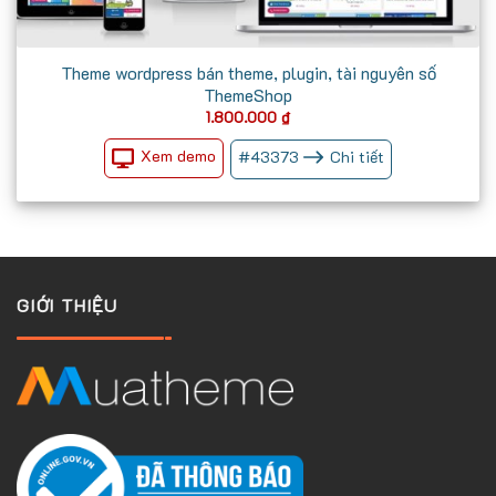
Theme wordpress bán theme, plugin, tài nguyên số
ThemeShop
1.800.000
₫
Xem demo
#
43373
Chi tiết
GIỚI THIỆU