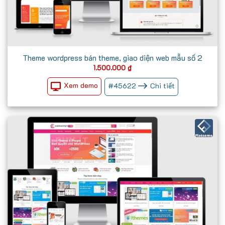
Theme wordpress bán theme, giao diện web mẫu số 2
1.500.000
₫
Xem demo
#
45622
Chi tiết