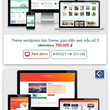
Theme wordpress bán theme, giao diện web mẫu số 3
Giá
Giá
700.000
₫
1.500.000
₫
gốc
hiện
là:
tại
Xem demo
#
45627
Chi tiết
1.500.000 ₫.
là:
700.000 ₫.