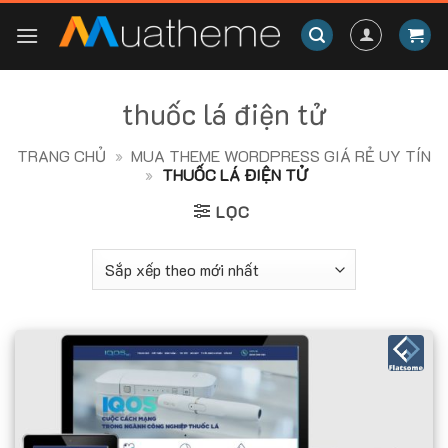
Skip
to
content
thuốc lá điện tử
TRANG CHỦ
»
MUA THEME WORDPRESS GIÁ RẺ UY TÍN
»
THUỐC LÁ ĐIỆN TỬ
LỌC