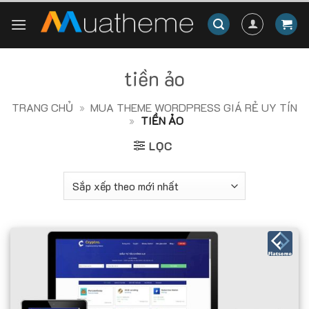
Skip
to
content
tiền ảo
TRANG CHỦ
»
MUA THEME WORDPRESS GIÁ RẺ UY TÍN
»
TIỀN ẢO
LỌC