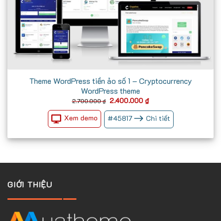
Theme WordPress tiền ảo số 1 – Cryptocurrency
WordPress theme
Giá
Giá
2.400.000
₫
2.700.000
₫
gốc
hiện
là:
tại
Xem demo
#
45817
Chi tiết
2.700.000 ₫.
là:
2.400.000 ₫.
GIỚI THIỆU