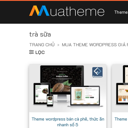
Skip
to
Theme
content
trà sữa
TRANG CHỦ
»
MUA THEME WORDPRESS GIÁ R
LỌC
Theme wordpress bán cà phê, thức ăn
Theme 
nhanh số 5