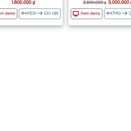
Giá
1.800.000
₫
3.000.000
3.500.000
₫
gốc
là:
em demo
Xem demo
#
49531
Chi tiết
#
47143
C
3.500.000 