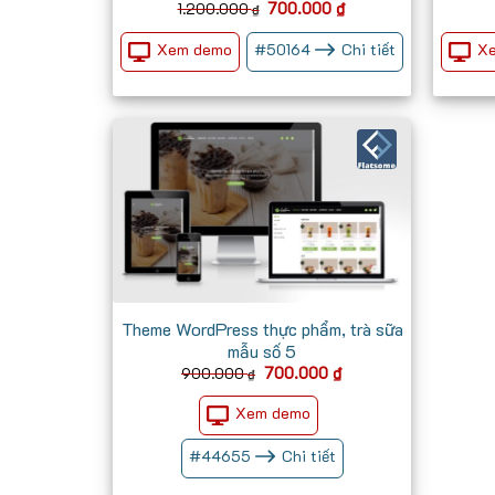
Giá
Giá
700.000
₫
1.200.000
₫
gốc
hiện
là:
tại
Xem demo
X
#
50164
Chi tiết
1.200.000 ₫.
là:
700.000 ₫.
Theme WordPress thực phẩm, trà sữa
mẫu số 5
Giá
Giá
700.000
₫
900.000
₫
gốc
hiện
là:
tại
Xem demo
900.000 ₫.
là:
700.000 ₫.
#
44655
Chi tiết