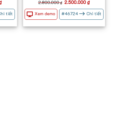
Giá
Giá
Giá
₫
2.500.000
₫
2.800.000
₫
hiện
gốc
hiện
tại
là:
tại
Xem demo
hi tiết
#
46724
Chi tiết
₫.
là:
2.800.000 ₫.
là:
3.000.000 ₫.
2.500.000 ₫.