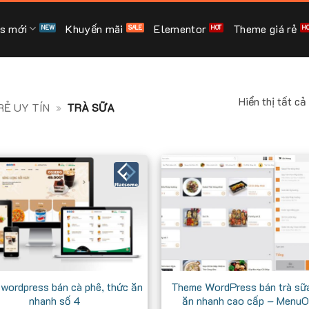
s mới
Khuyến mãi
Elementor
Theme giá rẻ
Hiển thị tất cả
Ẻ UY TÍN
»
TRÀ SỮA
wordpress bán cà phê, thức ăn
Theme WordPress bán trà sữa
nhanh số 4
ăn nhanh cao cấp – MenuO