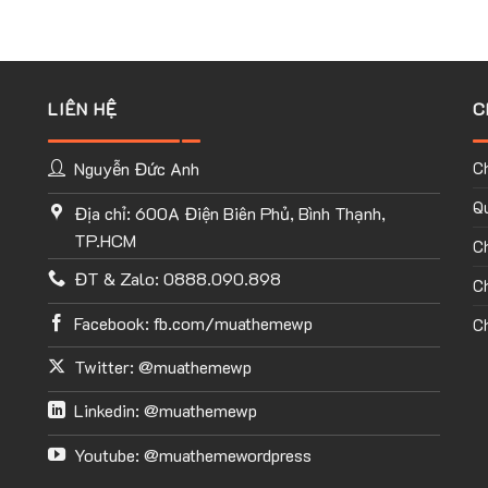
LIÊN HỆ
C
Nguyễn Đức Anh
C
Qu
Địa chỉ: 600A Điện Biên Phủ, Bình Thạnh,
TP.HCM
C
ĐT & Zalo: 0888.090.898
Ch
Facebook: fb.com/muathemewp
Ch
Twitter: @muathemewp
Linkedin: @muathemewp
Youtube: @muathemewordpress