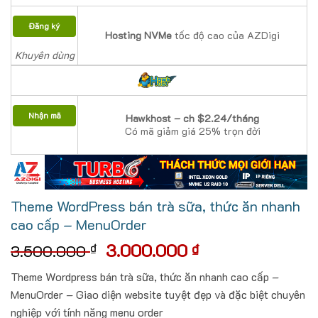
Đăng ký
Hosting NVMe
tốc độ cao của AZDigi
Khuyên dùng
Nhận mã
Hawkhost – ch $2.24/tháng
Có mã giảm giá 25% trọn đời
Theme WordPress bán trà sữa, thức ăn nhanh
cao cấp – MenuOrder
Giá
Giá
3.000.000
₫
₫
3.500.000
gốc
hiện
Theme Wordpress bán trà sữa, thức ăn nhanh cao cấp –
là:
tại
MenuOrder – Giao diện website tuyệt đẹp và đặc biệt chuyên
3.500.000 ₫.
là:
nghiệp với tính năng menu order
3.000.000 ₫.