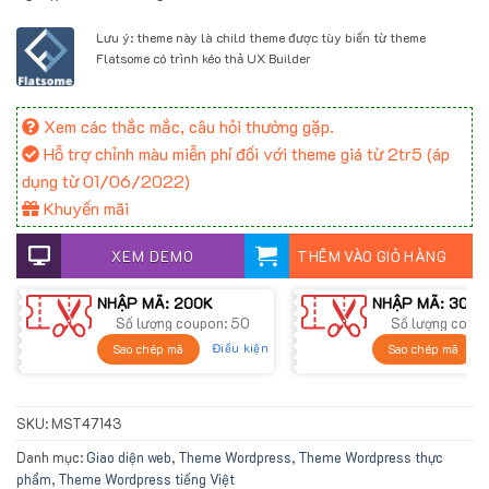
Lưu ý: theme này là child theme được tùy biến từ theme
Flatsome có trình kéo thả UX Builder
Xem các thắc mắc, câu hỏi thường gặp.
Hỗ trợ chỉnh màu miễn phí đối với theme giá từ 2tr5 (áp
dụng từ 01/06/2022)
Khuyến mãi
XEM DEMO
THÊM VÀO GIỎ HÀNG
NHẬP MÃ: 200K
NHẬP MÃ: 300K
Số lượng coupon: 50
Số lượng coup
Điều kiện
Sao chép mã
Sao chép mã
SKU:
MST47143
Danh mục:
Giao diện web
,
Theme Wordpress
,
Theme Wordpress thực
phẩm
,
Theme Wordpress tiếng Việt