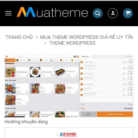
Skip
to
content
TRANG CHỦ
»
MUA THEME WORDPRESS GIÁ RẺ UY TÍN
»
THEME WORDPRESS
Hosting khuyên dùng