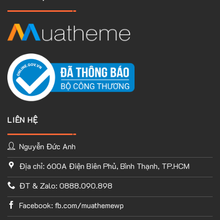
LIÊN HỆ
Nguyễn Đức Anh
Địa chỉ: 600A Điện Biên Phủ, Bình Thạnh, TP.HCM
TÙY CHỈNH WEBSITE THEO PHONG CÁCH CỦA BẠN
ĐT & Zalo: 0888.090.898
Với thư viện ứng dụng khổng lồ và UX Builder, bạn có thể tự
tay thiết kế website của mình tùy ý mà không cần đến khả
Facebook: fb.com/muathemewp
năng coding. Chỉ cần hình dung ra ý tưởng của mình và