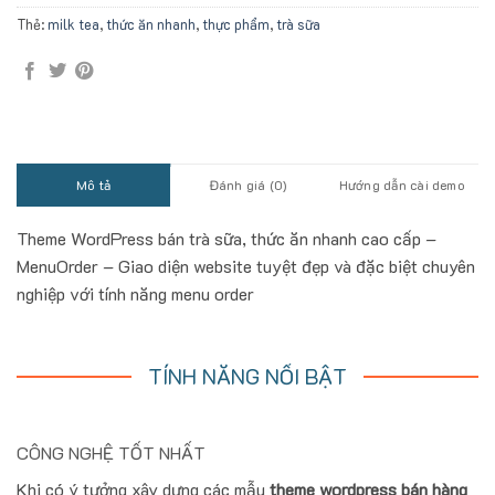
Thẻ:
milk tea
,
thức ăn nhanh
,
thực phẩm
,
trà sữa
Mô tả
Đánh giá (0)
Hướng dẫn cài demo
Theme WordPress bán trà sữa, thức ăn nhanh cao cấp –
MenuOrder – Giao diện website tuyệt đẹp và đặc biệt chuyên
nghiệp với tính năng menu order
TÍNH NĂNG NỔI BẬT
CÔNG NGHỆ TỐT NHẤT
Khi có ý tưởng xây dựng các mẫu
theme wordpress bán hàng