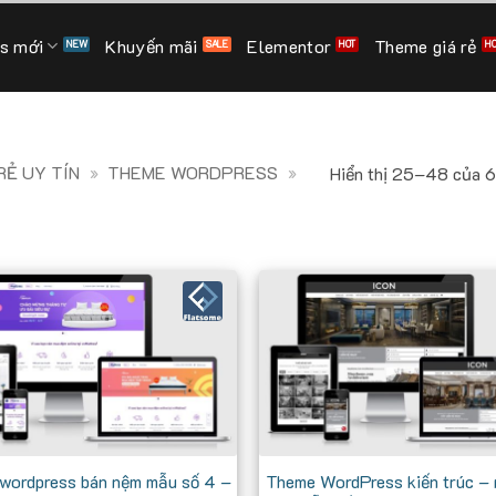
s mới
Khuyến mãi
Elementor
Theme giá rẻ
Ẻ UY TÍN
»
THEME WORDPRESS
»
Hiển thị 25–48 của 6
wordpress bán nệm mẫu số 4 –
Theme WordPress kiến trúc – 