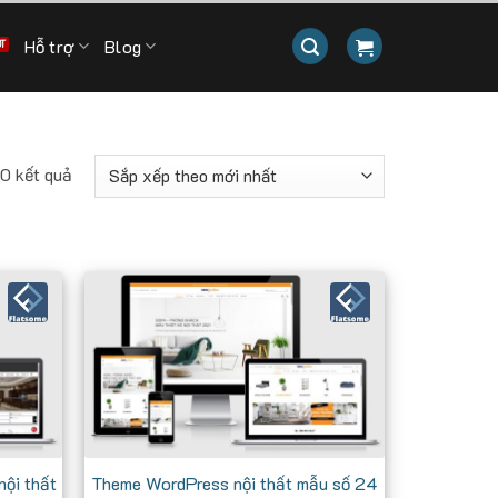
Hỗ trợ
Blog
Đã
0 kết quả
sắp
xếp
theo
mới
nhất
nội thất
Theme WordPress nội thất mẫu số 24