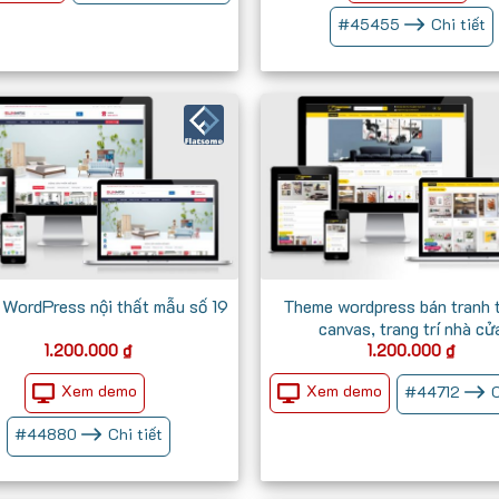
#
45455
Chi tiết
WordPress nội thất mẫu số 19
Theme wordpress bán tranh 
canvas, trang trí nhà cử
1.200.000
₫
1.200.000
₫
Xem demo
Xem demo
#
44712
C
#
44880
Chi tiết