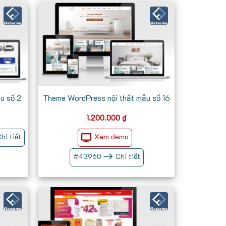
u số 2
Theme WordPress nội thất mẫu số 16
1.200.000
₫
Xem demo
hi tiết
#
43960
Chi tiết