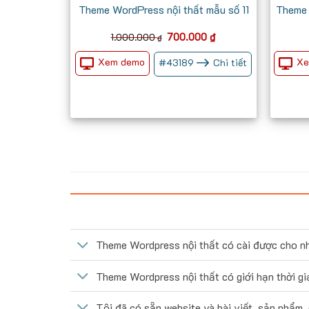
Theme WordPress nội thất mẫu số 11
Theme 
Giá
Giá
700.000
₫
1.000.000
₫
gốc
hiện
là:
tại
Xem demo
Xe
#
43189
Chi tiết
1.000.000 ₫.
là:
700.000 ₫.
Theme Wordpress nội thất có cài được cho n
Theme Wordpress nội thất có giới hạn thời g
Tôi đã có sẵn website và bài viết, sản phẩm