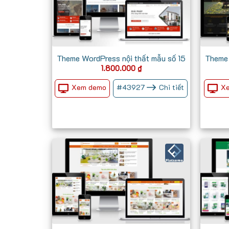
Theme WordPress nội thất mẫu số 15
Theme 
1.800.000
₫
Xem demo
X
#
43927
Chi tiết