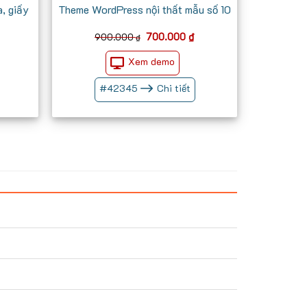
, giấy
Theme WordPress nội thất mẫu số 10
Giá
Giá
Giá
700.000
₫
900.000
₫
iện
gốc
hiện
ại
là:
tại
Xem demo
à:
900.000 ₫.
là:
700.000 ₫.
700.000 ₫.
#
42345
Chi tiết