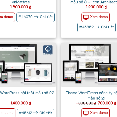
vnMattres
mẫu số 3 – Icon Architect
1.800.000
₫
1.200.000
₫
m demo
Xem demo
#
46070
Chi tiết
#
45859
Chi tiết
WordPress nội thất mẫu số 22
Theme WordPress công ty nộ
mẫu số 21
Giá
1.400.000
₫
700.000
₫
1.000.000
₫
gốc
là:
em demo
Xem demo
#
45612
Chi tiết
1.000.000 