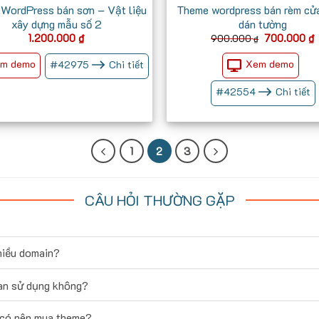
WordPress bán sơn – Vật liệu
Theme wordpress bán rèm cửa
xây dựng mẫu số 2
dán tường
Giá
1.200.000
₫
700.000
₫
900.000
₫
gốc
h
là:
t
m demo
Xem demo
#
42975
Chi tiết
900.000 ₫.
l
#
42554
Chi tiết
1
2
3
CÂU HỎI THƯỜNG GẶP
hiều domain?
ian sử dụng không?
, có nên mua theme?