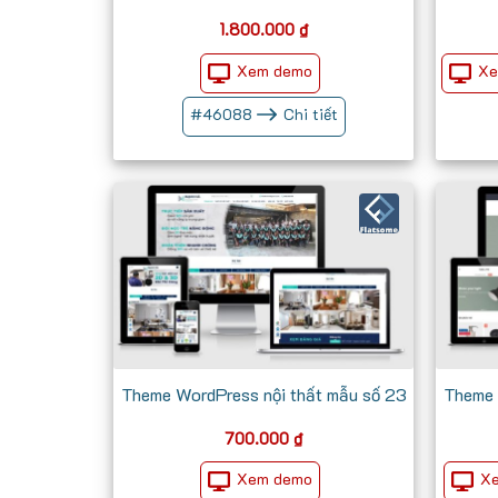
1.800.000
₫
Xem demo
Xe
#
46088
Chi tiết
Theme WordPress nội thất mẫu số 23
Theme 
700.000
₫
Xem demo
X