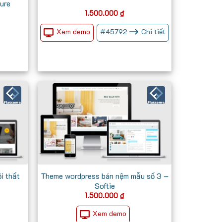
ure
1.500.000
₫
Xem demo
#
45792
Chi tiết
i thất
Theme wordpress bán nệm mẫu số 3 –
Softie
Giá
1.500.000
₫
hiện
tại
Xem demo
₫.
là: