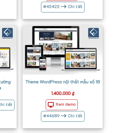
700.000 ₫.
#
45422
Chi tiết
tường
Theme WordPress nội thất mẫu số 18
a
1.400.000
₫
Xem demo
hi tiết
#
44689
Chi tiết