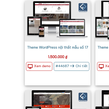
Theme WordPress nội thất mẫu số 17
Theme 
1.500.000
₫
Xem demo
X
#
44687
Chi tiết