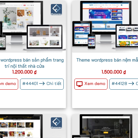
wordpress bán sản phẩm trang
Theme wordpress bán nệm mẫ
trí nội thất nhà cửa
1.200.000
₫
1.500.000
₫
em demo
Xem demo
#
44401
Chi tiết
#
44128
C