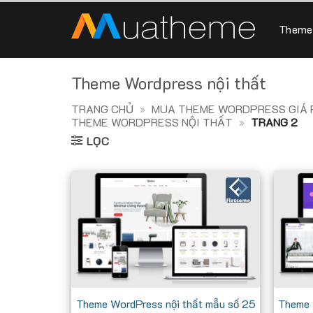
Skip
to
Theme
content
Theme Wordpress nội thất
TRANG CHỦ
»
MUA THEME WORDPRESS GIÁ R
THEME WORDPRESS NỘI THẤT
»
TRANG 2
LỌC
Theme WordPress nội thất mẫu số 25
Theme 