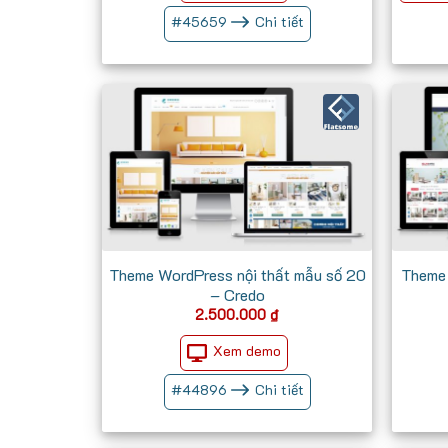
#
45659
Chi tiết
Theme WordPress nội thất mẫu số 20
Theme 
– Credo
2.500.000
₫
Xem demo
#
44896
Chi tiết