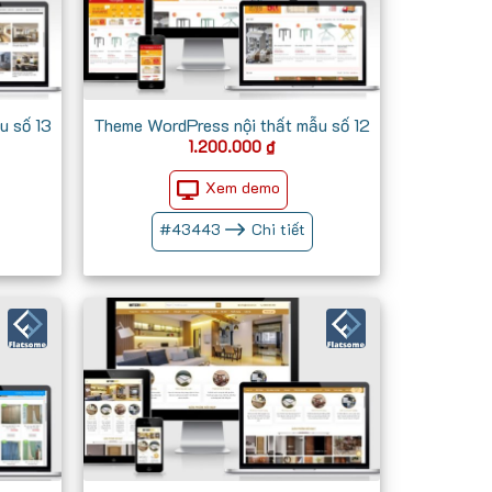
u số 13
Theme WordPress nội thất mẫu số 12
1.200.000
₫
Xem demo
#
43443
Chi tiết