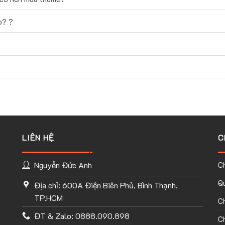
o? ?
LIÊN HỆ
C
Nguyễn Đức Anh
C
Qu
Địa chỉ: 600A Điện Biên Phủ, Bình Thạnh,
TP.HCM
C
ĐT & Zalo: 0888.090.898
Ch