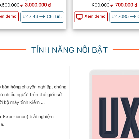
Giá
Giá
Giá
3.000.000
₫
700.000
₫
3.500.000
900.000
₫
₫
gốc
hiện
gốc
h
là:
tại
là:
t
em demo
Xem demo
#
47143
Chi tiết
#
47085
3.500.000 ₫.
là:
900.000 ₫.
l
3.000.000 ₫.
TÍNH NĂNG NỔI BẬT
 bán hàng
chuyên nghiệp, chúng
ó nhiều người trên thế giới sử
i bộ máy tình kiếm ...
r Experience) trải nghiệm
đa.