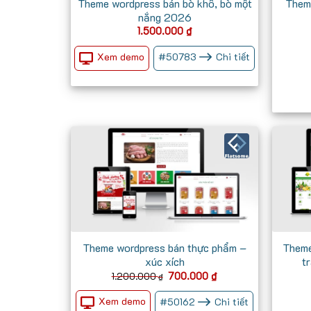
Theme wordpress bán bò khô, bò một
Them
nắng 2026
1.500.000
₫
Xem demo
#
50783
Chi tiết
Theme wordpress bán thực phẩm –
Theme
xúc xích
t
Giá
Giá
700.000
₫
1.200.000
₫
gốc
hiện
là:
tại
Xem demo
#
50162
Chi tiết
1.200.000 ₫.
là: