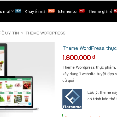
s mới
Khuyến mãi
Elementor
Theme giá rẻ
Ẻ UY TÍN
»
THEME WORDPRESS
Theme WordPress thực p
1.800.000
₫
Theme Wordpress thực phẩm, ra
xây dựng 1 website tuyệt đẹp v
củ quả
Lưu ý: theme nà
có trình kéo thả