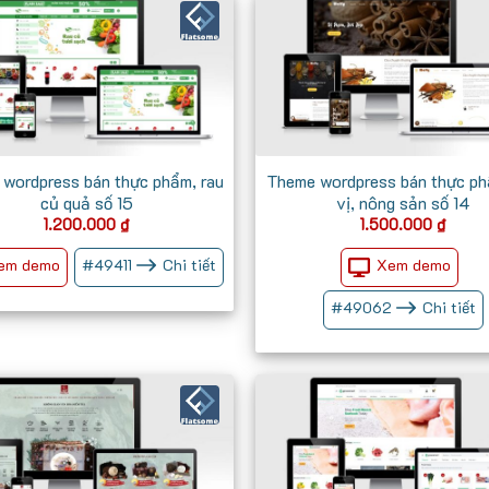
wordpress bán thực phẩm, rau
Theme wordpress bán thực ph
củ quả số 15
vị, nông sản số 14
1.200.000
₫
1.500.000
₫
em demo
Xem demo
#
49411
Chi tiết
#
49062
Chi tiết