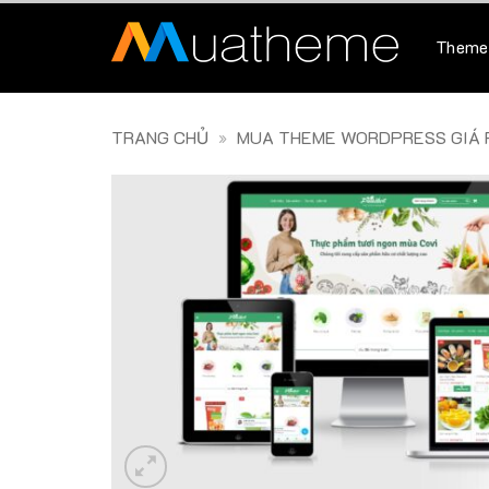
Skip
to
Theme
content
TRANG CHỦ
»
MUA THEME WORDPRESS GIÁ R