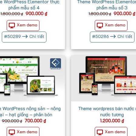
e WordPress Elementor thực
Theme WordPress Elementor
phẩm mẫu số 4
phẩm mẫu số 3
Giá
Giá
Giá
900.000
₫
900.000
₫
1.800.000
1.800.000
₫
₫
gốc
hiện
gốc
là:
tại
là:
Xem demo
Xem demo
1.800.000 ₫.
là:
1.800.000 
900.000 ₫.
#
50289
Chi tiết
#
50286
Chi tiết
 WordPress nông sản – nông
Theme wordpress bán nước
rại – hạt giống – phân bón
nước tương
Giá
Giá
700.000
₫
1.200.000
₫
900.000
₫
gốc
hiện
là:
tại
Xem demo
Xem demo
900.000 ₫.
là: