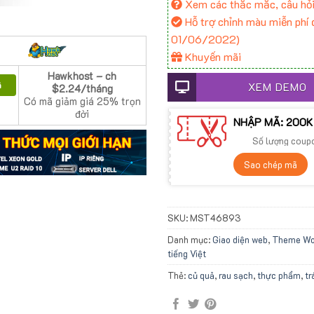
Xem các thắc mắc, câu hỏi
Hỗ trợ chỉnh màu miễn phí đ
01/06/2022)
Khuyến mãi
Hawkhost – ch
XEM DEMO
ã
$2.24/tháng
Có mã giảm giá 25% trọn
đời
NHẬP MÃ: 200K
Số lượng coup
Sao chép mã
SKU:
MST46893
Danh mục:
Giao diện web
,
Theme Wo
tiếng Việt
Thẻ:
củ quả
,
rau sạch
,
thực phẩm
,
tr