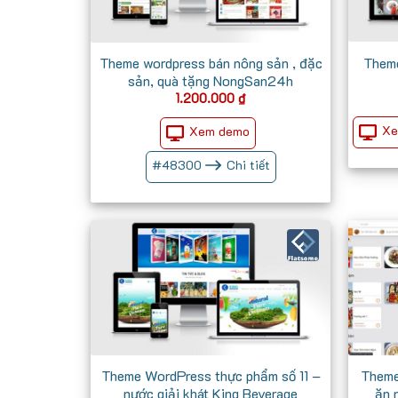
Theme
Theme wordpress bán nông sản , đặc
sản, quà tặng NongSan24h
1.200.000
₫
Xe
Xem demo
#
48300
Chi tiết
Theme WordPress thực phẩm số 11 –
Theme
nước giải khát King Beverage
ăn 