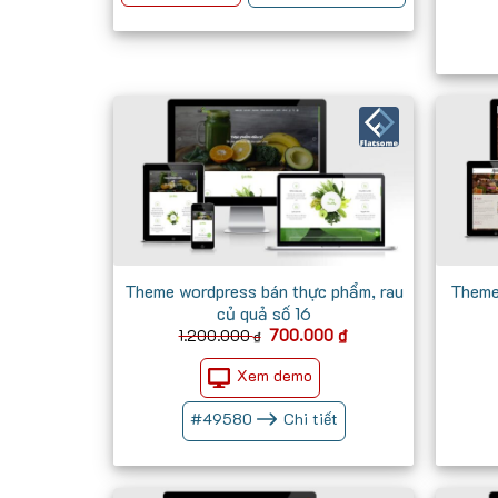
700.000 ₫.
Theme wordpress bán thực phẩm, rau
Theme
củ quả số 16
Giá
Giá
700.000
₫
1.200.000
₫
gốc
hiện
là:
tại
Xem demo
1.200.000 ₫.
là:
700.000 ₫.
#
49580
Chi tiết