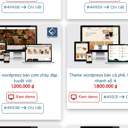
700.000 ₫.
#
49968
Chi tiết
#
49959
Chi tiết
 wordpress bán cơm cháy đẹp
Theme wordpress bán cà phê, 
tuyệt vời
nhanh số 4
1.200.000
₫
1.800.000
₫
Xem demo
Xem demo
#
49531
C
#
49538
Chi tiết