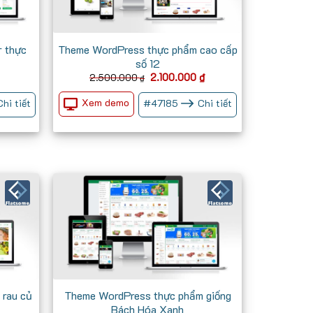
 thực
Theme WordPress thực phẩm cao cấp
số 12
Giá
Giá
Giá
2.100.000
₫
2.500.000
₫
hiện
gốc
hiện
tại
là:
tại
Xem demo
Chi tiết
#
47185
Chi tiết
₫.
là:
2.500.000 ₫.
là:
900.000 ₫.
2.100.000 ₫.
 rau củ
Theme WordPress thực phẩm giống
Bách Hóa Xanh