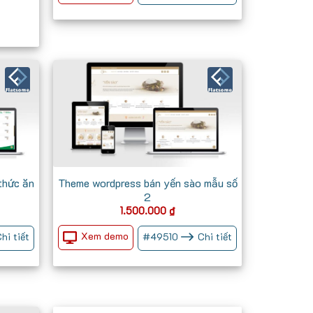
thức ăn
Theme wordpress bán yến sào mẫu số
2
1.500.000
₫
Xem demo
hi tiết
#
49510
Chi tiết