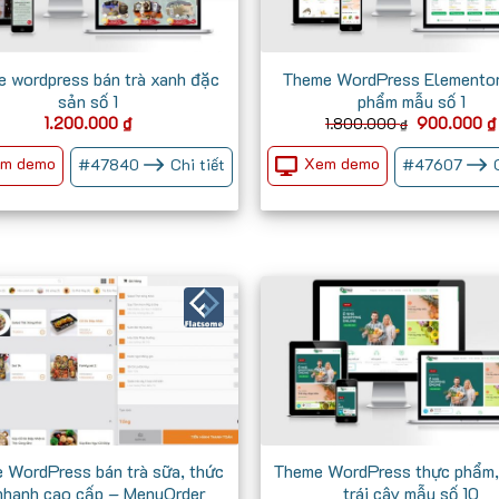
 wordpress bán trà xanh đặc
Theme WordPress Elementor
sản số 1
phẩm mẫu số 1
Giá
1.200.000
₫
900.000
₫
1.800.000
₫
gốc
là:
m demo
Xem demo
#
47840
Chi tiết
#
47607
1.800.000 
 WordPress bán trà sữa, thức
Theme WordPress thực phẩm,
nhanh cao cấp – MenuOrder
trái cây mẫu số 10