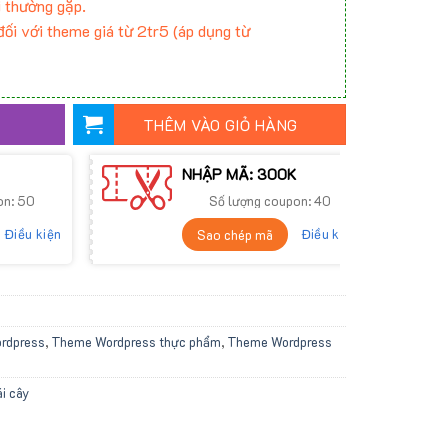
 thường gặp.
ối với theme giá từ 2tr5 (áp dụng từ
THÊM VÀO GIỎ HÀNG
NHẬP MÃ: 300K
on: 50
Số lượng coupon: 40
Điều kiện
Điều kiện
Sao chép mã
rdpress
,
Theme Wordpress thực phẩm
,
Theme Wordpress
ái cây