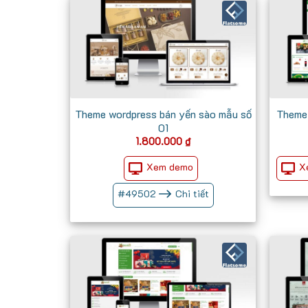
Theme wordpress bán yến sào mẫu số
Theme 
01
1.800.000
₫
Xem demo
X
#
49502
Chi tiết