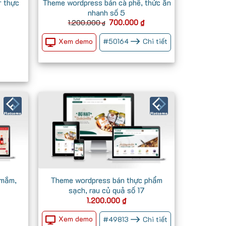
 thực
Theme wordpress bán cà phê, thức ăn
nhanh số 5
Giá
Giá
Giá
700.000
₫
1.200.000
₫
hiện
gốc
hiện
tại
là:
tại
Xem demo
#
50164
Chi tiết
₫.
là:
1.200.000 ₫.
là:
900.000 ₫.
700.000 ₫.
 mắm,
Theme wordpress bán thực phẩm
sạch, rau củ quả số 17
1.200.000
₫
Xem demo
#
49813
Chi tiết