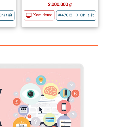
Giá
2.000.000
₫
iện
ại
Xem demo
Chi tiết
#
47018
Chi tiết
à:
700.000 ₫.