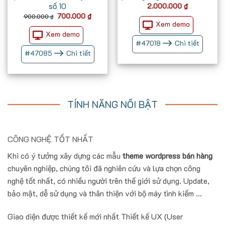
số 10
2.000.000
₫
Giá
Giá
700.000
₫
900.000
₫
gốc
hiện
Xem demo
là:
tại
Xem demo
900.000 ₫.
là:
700.000 ₫.
#
47018
Chi tiết
#
47085
Chi tiết
TÍNH NĂNG NỔI BẬT
CÔNG NGHỆ TỐT NHẤT
Khi có ý tưởng xây dựng các mẫu
theme wordpress bán hàng
chuyên nghiệp, chúng tôi đã nghiên cứu và lựa chọn công
nghệ tốt nhất, có nhiều người trên thế giới sử dụng. Update,
bảo mật, dễ sử dụng và thân thiện với bộ máy tình kiếm ...
Giao diện được thiết kế mới nhất Thiết kế UX (User