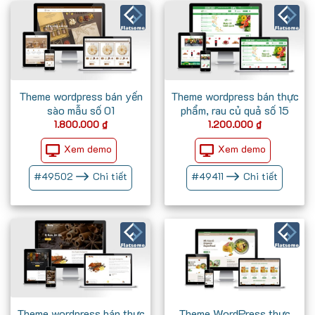
Theme wordpress bán yến
Theme wordpress bán thực
sào mẫu số 01
phẩm, rau củ quả số 15
1.800.000
₫
1.200.000
₫
Xem demo
Xem demo
#
49502
Chi tiết
#
49411
Chi tiết
Theme wordpress bán thực
Theme WordPress thực