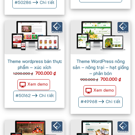
#
50286
Chi tiết
Theme wordpress bán thực
Theme WordPress nông
phẩm – xúc xích
sản – nông trại – hạt giống
– phân bón
Giá
Giá
700.000
₫
1.200.000
₫
gốc
hiện
Giá
Giá
700.000
₫
900.000
₫
là:
tại
gốc
hiện
Xem demo
1.200.000 ₫.
là:
là:
tại
700.000 ₫.
Xem demo
900.000 ₫.
là:
700.00
#
50162
Chi tiết
#
49968
Chi tiết