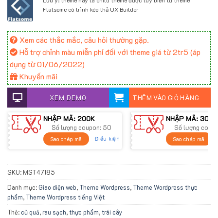
Flatsome có trình kéo thả UX Builder
Xem các thắc mắc, câu hỏi thường gặp.
Hỗ trợ chỉnh màu miễn phí đối với theme giá từ 2tr5 (áp
dụng từ 01/06/2022)
Khuyến mãi
XEM DEMO
THÊM VÀO GIỎ HÀNG
NHẬP MÃ: 200K
NHẬP MÃ: 300K
Số lượng coupon: 50
Số lượng coup
Điều kiện
Sao chép mã
Sao chép mã
SKU:
MST47185
Danh mục:
Giao diện web
,
Theme Wordpress
,
Theme Wordpress thực
phẩm
,
Theme Wordpress tiếng Việt
Thẻ:
củ quả
,
rau sạch
,
thực phẩm
,
trái cây