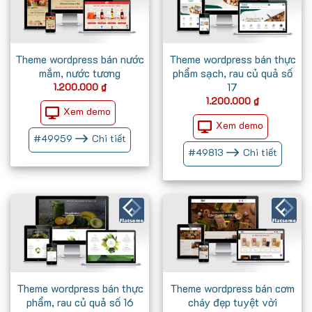
Theme wordpress bán nước
Theme wordpress bán thực
mắm, nước tương
phẩm sạch, rau củ quả số
17
1.200.000
₫
1.200.000
₫
Xem demo
Xem demo
#
49959
Chi tiết
#
49813
Chi tiết
Theme wordpress bán thực
Theme wordpress bán cơm
phẩm, rau củ quả số 16
cháy đẹp tuyệt vời