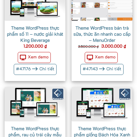
Theme WordPress thực
Theme WordPress bán trà
phẩm số 11 – nước giải khát
sữa, thức ăn nhanh cao cấp
King Beverage
– MenuOrder
Giá
Giá
1.200.000
₫
3.000.000
₫
3.500.000
₫
gốc
hiện
là:
tại
Xem demo
Xem demo
3.500.000 ₫.
là:
3.000
#
47176
Chi tiết
#
47143
Chi tiết
Theme WordPress thực
Theme WordPress thực
phẩm, rau củ trái cây mẫu
phẩm giống Bách Hóa Xanh