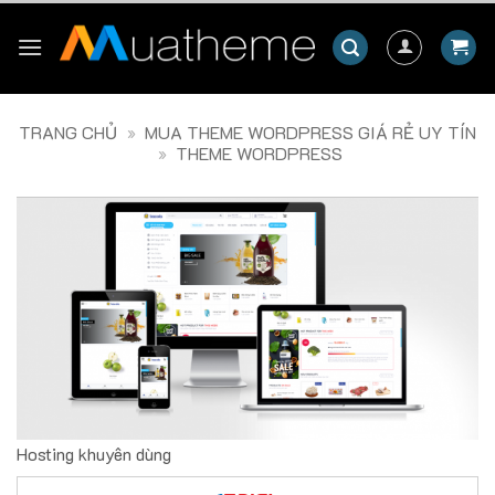
Skip
to
content
TRANG CHỦ
»
MUA THEME WORDPRESS GIÁ RẺ UY TÍN
»
THEME WORDPRESS
Hosting khuyên dùng