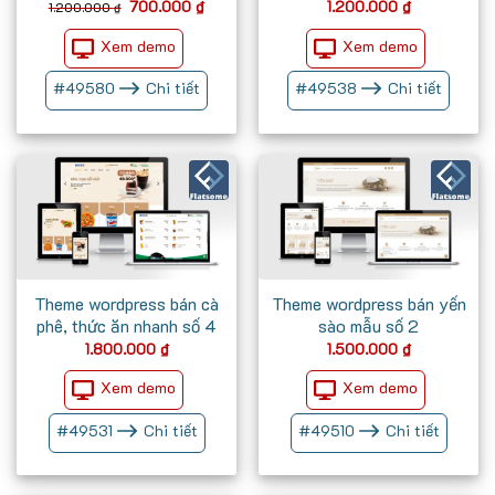
Giá
Giá
700.000
₫
1.200.000
₫
1.200.000
₫
gốc
hiện
là:
tại
Xem demo
Xem demo
1.200.000 ₫.
là:
700.000 ₫.
#
49580
Chi tiết
#
49538
Chi tiết
Theme wordpress bán cà
Theme wordpress bán yến
phê, thức ăn nhanh số 4
sào mẫu số 2
1.800.000
₫
1.500.000
₫
Xem demo
Xem demo
#
49531
Chi tiết
#
49510
Chi tiết