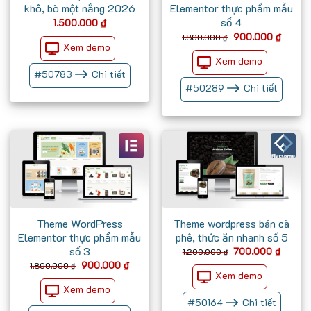
khô, bò một nắng 2026
Elementor thực phẩm mẫu
số 4
1.500.000
₫
Giá
Giá
900.000
₫
1.800.000
₫
gốc
hiện
Xem demo
là:
tại
Xem demo
1.800.000 ₫.
là:
900.00
#
50783
Chi tiết
#
50289
Chi tiết
Theme WordPress
Theme wordpress bán cà
Elementor thực phẩm mẫu
phê, thức ăn nhanh số 5
số 3
Giá
Giá
700.000
₫
1.200.000
₫
gốc
hiện
Giá
Giá
900.000
₫
1.800.000
₫
là:
tại
gốc
hiện
Xem demo
1.200.000 ₫.
là:
là:
tại
700.00
Xem demo
1.800.000 ₫.
là:
900.000 ₫.
#
50164
Chi tiết