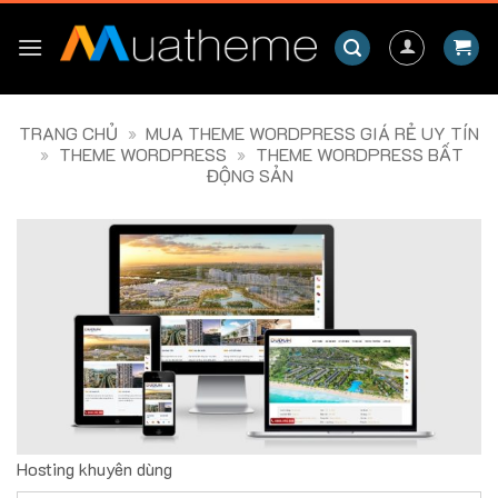
Skip
to
content
TRANG CHỦ
»
MUA THEME WORDPRESS GIÁ RẺ UY TÍN
»
THEME WORDPRESS
»
THEME WORDPRESS BẤT
ĐỘNG SẢN
Hosting khuyên dùng