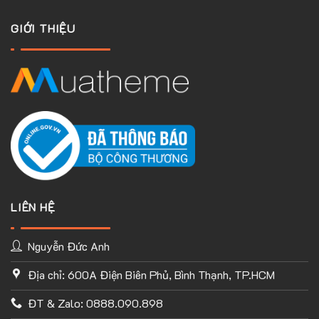
GIỚI THIỆU
LIÊN HỆ
Nguyễn Đức Anh
Địa chỉ: 600A Điện Biên Phủ, Bình Thạnh, TP.HCM
TÙY CHỈNH WEBSITE THEO PHONG CÁCH CỦA BẠN
ĐT & Zalo: 0888.090.898
Với thư viện ứng dụng khổng lồ và UX Builder, bạn có thể tự