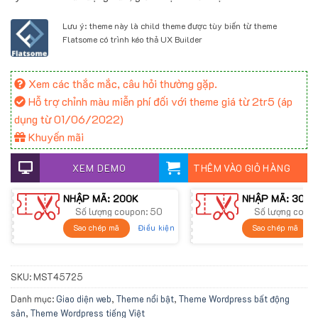
Lưu ý: theme này là child theme được tùy biến từ theme
Flatsome có trình kéo thả UX Builder
Xem các thắc mắc, câu hỏi thường gặp.
Hỗ trợ chỉnh màu miễn phí đối với theme giá từ 2tr5 (áp
dụng từ 01/06/2022)
Khuyến mãi
XEM DEMO
THÊM VÀO GIỎ HÀNG
NHẬP MÃ: 200K
NHẬP MÃ: 300K
Số lượng coupon: 50
Số lượng coup
Điều kiện
Sao chép mã
Sao chép mã
SKU:
MST45725
Danh mục:
Giao diện web
,
Theme nổi bật
,
Theme Wordpress bất động
sản
,
Theme Wordpress tiếng Việt