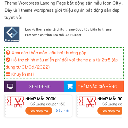
Theme Wordpress Landing Page bất động sản mẫu Icon City .
Đây là 1 theme wordpress giới thiệu dự án bất động sản đẹp
tuyệt vời
Lưu ý: theme này là child theme được tùy biến từ theme
Flatsome có trình kéo thả UX Builder
Xem các thắc mắc, câu hỏi thường gặp.
Hỗ trợ chỉnh màu miễn phí đối với theme giá từ 2tr5 (áp
dụng từ 01/06/2022)
Khuyến mãi
XEM DEMO
THÊM VÀO GIỎ HÀNG
NHẬP MÃ: 200K
NHẬP MÃ: 300K
Số lượng coupon: 50
Số lượng coup
Điều kiện
Sao chép mã
Sao chép mã