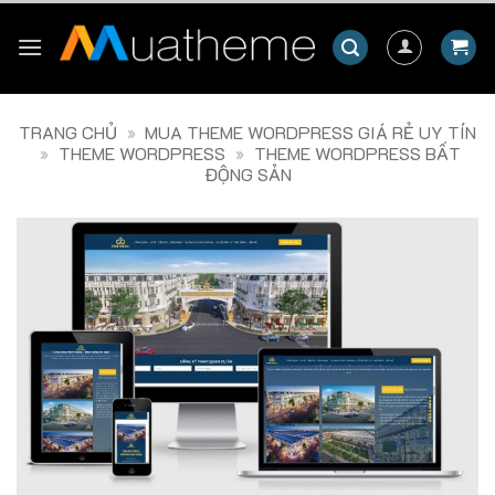
Skip
to
content
TRANG CHỦ
»
MUA THEME WORDPRESS GIÁ RẺ UY TÍN
»
THEME WORDPRESS
»
THEME WORDPRESS BẤT
ĐỘNG SẢN