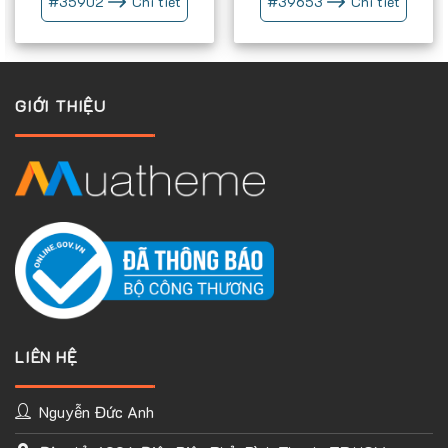
#
35902
Chi tiết
#
39653
Chi tiết
Chúng tôi tự hào rằng : Chúng tôi là 1 trong những đơn vị
thiết kế web đầu tiên tại Việt nam áp dụng tất cả các website
do dúng tôi làm đều hỗ trợ tốt tất cả giao diện mobile
GIỚI THIỆU
LIÊN HỆ
Nguyễn Đức Anh