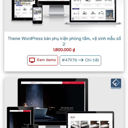
Theme WordPress bán phụ kiện phòng tắm, vệ sinh mẫu số
2
1.800.000
₫
Xem demo
#
47976
Chi tiết