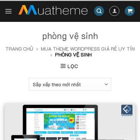
Skip
to
content
phòng vệ sinh
TRANG CHỦ
»
MUA THEME WORDPRESS GIÁ RẺ UY TÍN
»
PHÒNG VỆ SINH
LỌC