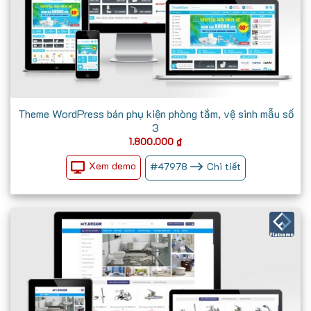
Theme WordPress bán phụ kiện phòng tắm, vệ sinh mẫu số
3
1.800.000
₫
Xem demo
#
47978
Chi tiết