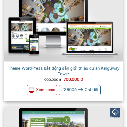
Theme WordPress bất động sản giới thiệu dự án KingSway
Tower
Giá
Giá
700.000
₫
900.000
₫
gốc
hiện
là:
tại
Xem demo
#
38006
Chi tiết
900.000 ₫.
là:
700.000 ₫.