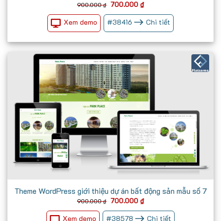
Giá
Giá
700.000
₫
900.000
₫
gốc
hiện
là:
tại
Xem demo
#
38416
Chi tiết
900.000 ₫.
là:
700.000 ₫.
Theme WordPress giới thiệu dự án bất động sản mẫu số 7
Giá
Giá
700.000
₫
900.000
₫
gốc
hiện
là:
tại
Xem demo
#
38578
Chi tiết
900.000 ₫.
là: