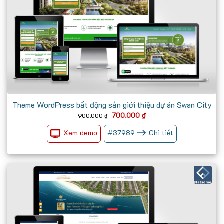
Theme WordPress bất động sản giới thiệu dự án Swan City
Giá
Giá
700.000
₫
900.000
₫
gốc
hiện
là:
tại
Xem demo
#
37989
Chi tiết
900.000 ₫.
là:
700.000 ₫.