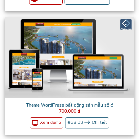
700.000 ₫.
Theme WordPress bất động sản mẫu số 6
700.000
₫
Xem demo
#
38103
Chi tiết