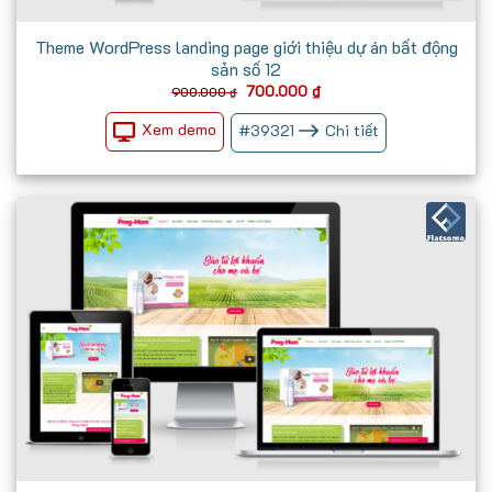
Theme WordPress landing page giới thiệu dự án bất động
sản số 12
Giá
Giá
700.000
₫
900.000
₫
gốc
hiện
là:
tại
Xem demo
#
39321
Chi tiết
900.000 ₫.
là:
700.000 ₫.