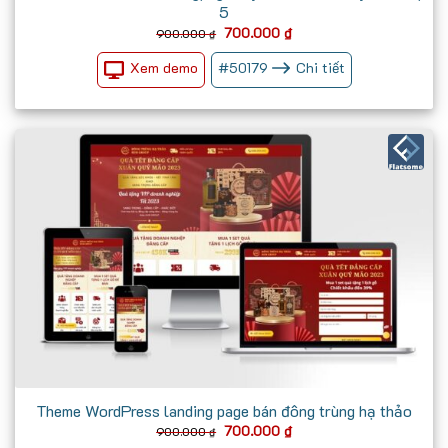
5
Giá
Giá
700.000
₫
900.000
₫
gốc
hiện
là:
tại
Xem demo
#
50179
Chi tiết
900.000 ₫.
là:
700.000 ₫.
Theme WordPress landing page bán đông trùng hạ thảo
Giá
Giá
700.000
₫
900.000
₫
gốc
hiện