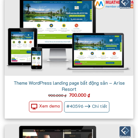
Theme WordPress landing page bất động sản – Arise
Resort
Giá
Giá
700.000
₫
900.000
₫
gốc
hiện
là:
tại
Xem demo
#
40596
Chi tiết
900.000 ₫.
là:
700.000 ₫.