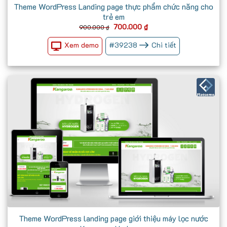
Theme WordPress Landing page thực phẩm chức năng cho
trẻ em
Giá
Giá
700.000
₫
900.000
₫
gốc
hiện
là:
tại
Xem demo
#
39238
Chi tiết
900.000 ₫.
là:
700.000 ₫.
Theme WordPress landing page giới thiệu máy lọc nước