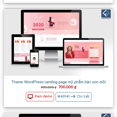
Theme WordPress landing page mỹ phẩm bán son môi
Giá
Giá
700.000
₫
900.000
₫
gốc
hiện
là:
tại
Xem demo
#
49141
Chi tiết
900.000 ₫.
là:
700.000 ₫.