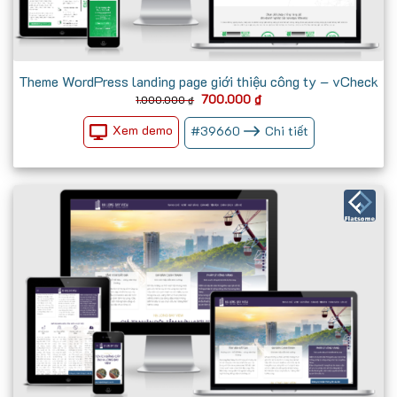
Theme WordPress landing page giới thiệu công ty – vCheck
Giá
Giá
700.000
₫
1.000.000
₫
gốc
hiện
là:
tại
Xem demo
#
39660
Chi tiết
1.000.000 ₫.
là:
700.000 ₫.