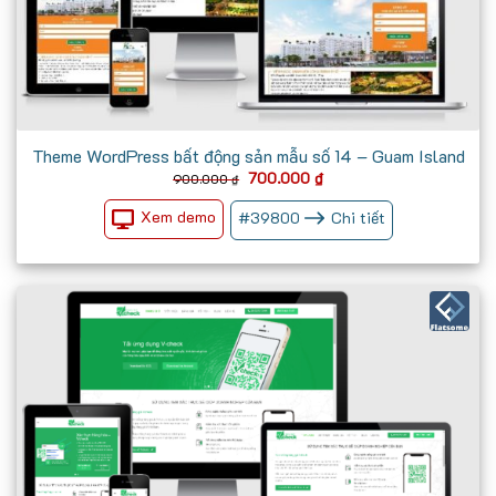
Theme WordPress bất động sản mẫu số 14 – Guam Island
Giá
Giá
700.000
₫
900.000
₫
gốc
hiện
là:
tại
Xem demo
#
39800
Chi tiết
900.000 ₫.
là:
700.000 ₫.