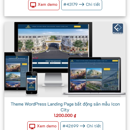
là:
tại
Xem demo
#
43179
Chi tiết
900.000 ₫.
là:
700.000 ₫.
Theme WordPress Landing Page bất động sản mẫu Icon
City
1.200.000
₫
Xem demo
#
42699
Chi tiết