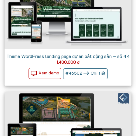
Theme WordPress landing page dự án bất động sản – số 44
1.400.000
₫
Xem demo
#
46502
Chi tiết