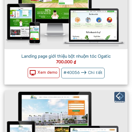
Landing page giới thiệu bột nhuộm tóc Ogatic
700.000
₫
Xem demo
#
40056
Chi tiết