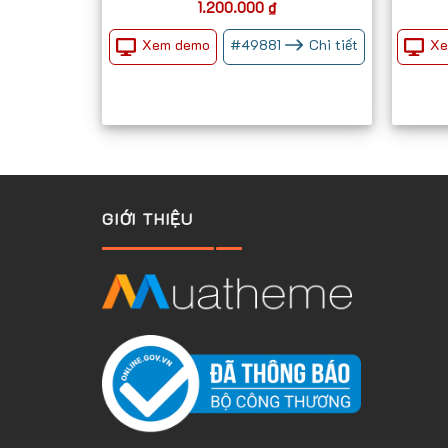
1.200.000
₫
Xem demo
Xe
#
49881
Chi tiết
GIỚI THIỆU