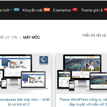
s mới
Khuyến mãi
Elementor
Theme giá rẻ
Hiển thị tất cả
Ẻ UY TÍN
»
MÁY MÓC
wordpress bán máy móc – thiết
Theme WordPress công ty xâ
bị cơ khí số 2
đẹp tuyệt vời mẫu số 3