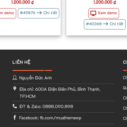
1.200.000
₫
1.200.000
₫
m demo
Xem demo
#
49876
Chi tiết
#
40368
Chi tiết
LIÊN HỆ
C
Nguyễn Đức Anh
C
Qu
Địa chỉ: 600A Điện Biên Phủ, Bình Thạnh,
TP.HCM
C
ĐT & Zalo: 0888.090.898
Ch
Facebook: fb.com/muathemewp
Ch