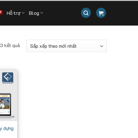
Hỗ trợ
Blog
Đã
 3 kết quả
sắp
xếp
theo
mới
nhất
y dựng