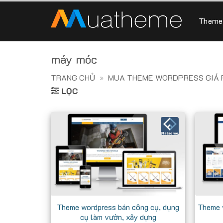
Skip
to
Theme
content
máy móc
TRANG CHỦ
»
MUA THEME WORDPRESS GIÁ R
LỌC
Theme wordpress bán công cụ, dụng
Theme 
cụ làm vườn, xây dựng