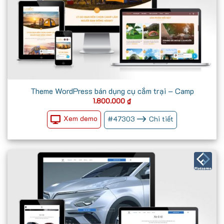
Theme WordPress bán dụng cụ cắm trại – Camp
1.800.000
₫
Xem demo
#
47303
Chi tiết