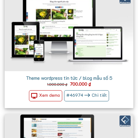
Theme wordpress tin tức / blog mẫu số 5
Giá
Giá
700.000
₫
1.000.000
₫
gốc
hiện
là:
tại
Xem demo
#
46974
Chi tiết
1.000.000 ₫.
là:
700.000 ₫.