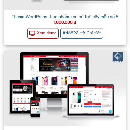
Theme WordPress thực phẩm, rau củ trái cây mẫu số 8
1.800.000
₫
Xem demo
#
46893
Chi tiết