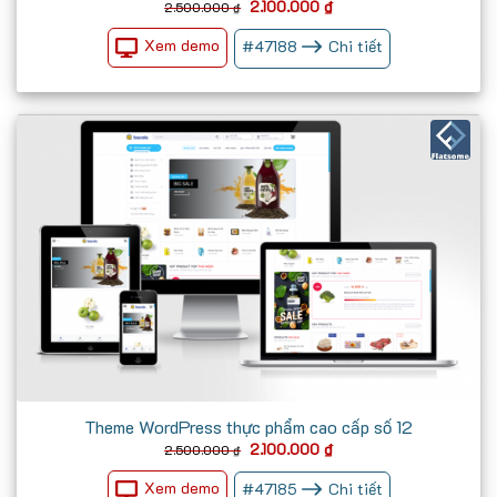
Giá
Giá
2.100.000
₫
2.500.000
₫
gốc
hiện
là:
tại
Xem demo
#
47188
Chi tiết
2.500.000 ₫.
là:
2.100.000 ₫.
Theme WordPress thực phẩm cao cấp số 12
Giá
Giá
2.100.000
₫
2.500.000
₫
gốc
hiện
là:
tại
Xem demo
#
47185
Chi tiết
2.500.000 ₫.
là: