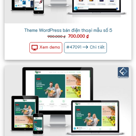
Theme WordPress bán điện thoại mẫu số 5
Giá
Giá
700.000
₫
900.000
₫
gốc
hiện
là:
tại
Xem demo
#
47091
Chi tiết
900.000 ₫.
là:
700.000 ₫.