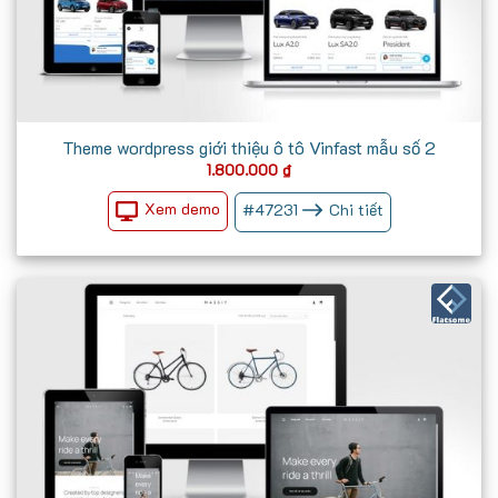
Theme wordpress giới thiệu ô tô Vinfast mẫu số 2
1.800.000
₫
Xem demo
#
47231
Chi tiết