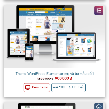
Theme WordPress Elementor mẹ và bé mẫu số 1
Giá
Giá
900.000
₫
1.800.000
₫
gốc
hiện
là:
tại
Xem demo
#
47001
Chi tiết
1.800.000 ₫.
là:
900.000 ₫.