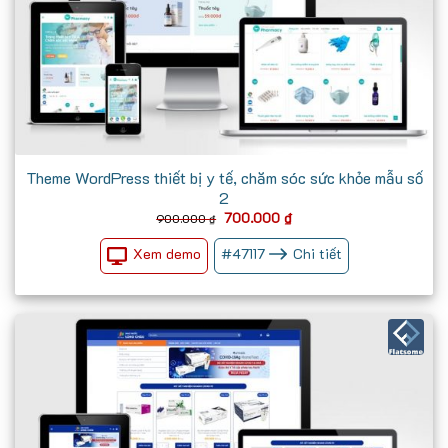
Theme WordPress thiết bị y tế, chăm sóc sức khỏe mẫu số
2
Giá
Giá
700.000
₫
900.000
₫
gốc
hiện
là:
tại
Xem demo
#
47117
Chi tiết
900.000 ₫.
là:
700.000 ₫.