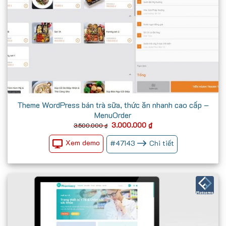
Theme WordPress bán trà sữa, thức ăn nhanh cao cấp –
MenuOrder
Giá
Giá
3.000.000
₫
3.500.000
₫
gốc
hiện
là:
tại
Xem demo
#
47143
Chi tiết
3.500.000 ₫.
là:
3.000.000 ₫.