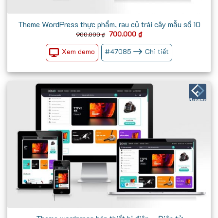
Theme WordPress thực phẩm, rau củ trái cây mẫu số 10
Giá
Giá
700.000
₫
900.000
₫
gốc
hiện
là:
tại
Xem demo
#
47085
Chi tiết
900.000 ₫.
là:
700.000 ₫.