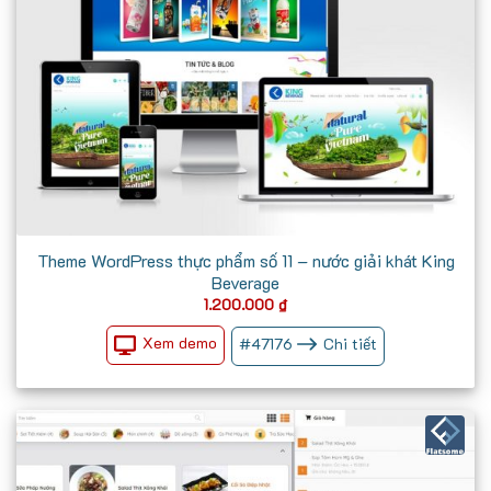
Theme WordPress thực phẩm số 11 – nước giải khát King
Beverage
1.200.000
₫
Xem demo
#
47176
Chi tiết