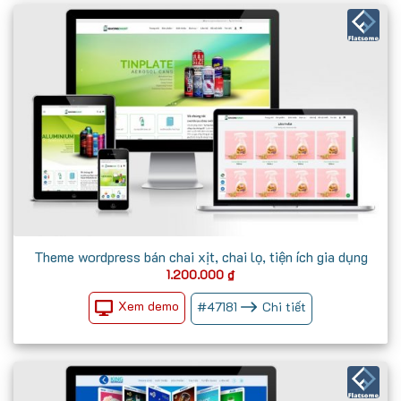
Theme wordpress bán chai xịt, chai lọ, tiện ích gia dụng
1.200.000
₫
Xem demo
#
47181
Chi tiết