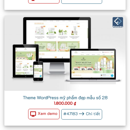
2.100.000 ₫.
Theme WordPress mỹ phẩm đẹp mẫu số 28
1.800.000
₫
Xem demo
#
47183
Chi tiết