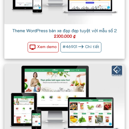
Theme WordPress bán xe đạp đẹp tuyệt vời mẫu số 2
2.100.000
₫
Xem demo
#
46901
Chi tiết