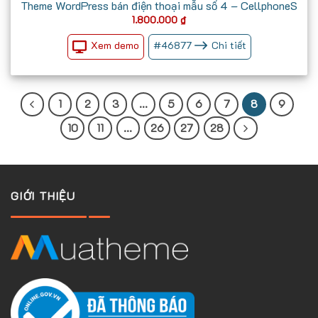
Theme WordPress bán điện thoại mẫu số 4 – CellphoneS
1.800.000
₫
Xem demo
#
46877
Chi tiết
1
2
3
…
5
6
7
8
9
10
11
…
26
27
28
GIỚI THIỆU