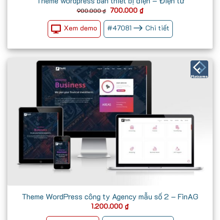
Theme wordpress bán thiết bị điện – Điện tử
Giá
Giá
700.000
₫
900.000
₫
gốc
hiện
là:
tại
Xem demo
#
47081
Chi tiết
900.000 ₫.
là:
700.000 ₫.
Theme WordPress công ty Agency mẫu số 2 – FinAG
1.200.000
₫